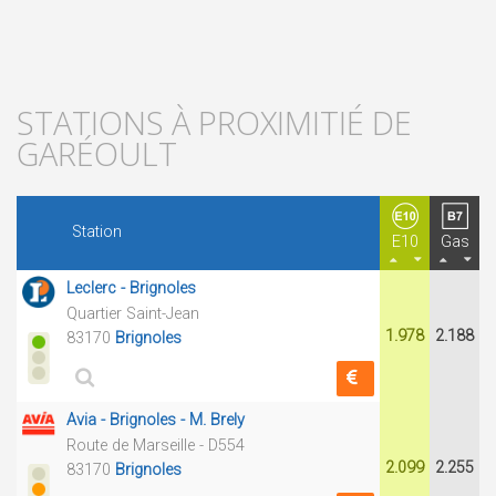
STATIONS À PROXIMITIÉ DE
GARÉOULT
Station
E10
Gas
Leclerc - Brignoles
Quartier Saint-Jean
1.978
2.188
83170
Brignoles
Avia - Brignoles - M. Brely
Route de Marseille - D554
2.099
2.255
83170
Brignoles