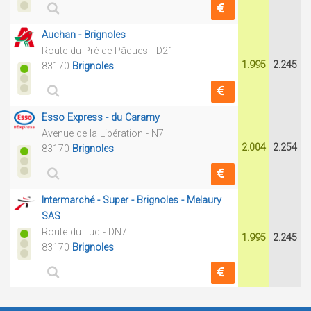
Auchan - Brignoles
Route du Pré de Pâques - D21
1.995
2.245
83170
Brignoles
Esso Express - du Caramy
Avenue de la Libération - N7
2.004
2.254
83170
Brignoles
Intermarché - Super - Brignoles - Melaury
SAS
Route du Luc - DN7
1.995
2.245
83170
Brignoles