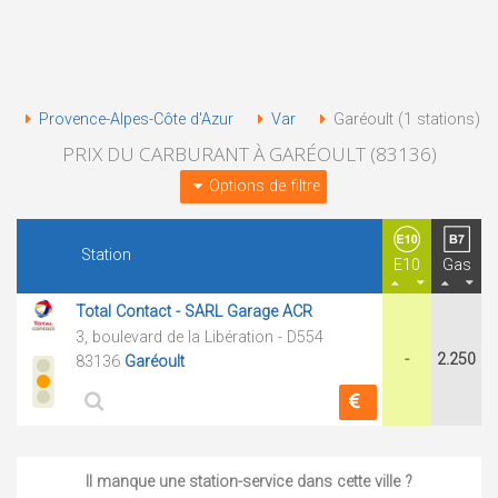
Provence-Alpes-Côte d'Azur
Var
Garéoult (1 stations)
PRIX DU CARBURANT À GARÉOULT (83136)
Options de filtre
Station
E10
Gas
Total Contact - SARL Garage ACR
3, boulevard de la Libération - D554
-
2.250
83136
Garéoult
Il manque une station-service dans cette ville ?