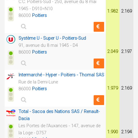
C.C. Poitiers-Sud - 250, avenue du 8 mai
1945 - D910=N10
1.982
2.169
86000
Poitiers
Système U - Super U - Poitiers-Sud
91, avenue du 8 mai 1945 - D4
2.049
2.197
86000
Poitiers
Intermarché - Hyper - Poitiers - Thomal SAS
Rue de la Demi-Lune
1.979
2.169
86000
Poitiers
Total - Sacoa des Nations SAS / Renault-
Dacia
Les Portes de l'Auxances - 147, avenue de
1.990
2.194
la Loge - D757