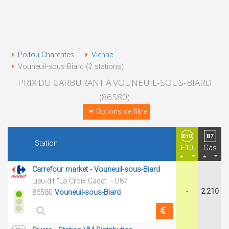
Poitou-Charentes
Vienne
Vouneuil-sous-Biard (2 stations)
PRIX DU CARBURANT À VOUNEUIL-SOUS-BIARD
(86580)
Options de filtre
Station
E10
Gas
Carrefour market - Vouneuil-sous-Biard
Lieu-dit "La Croix Cadet" - D87
-
2.210
86580
Vouneuil-sous-Biard