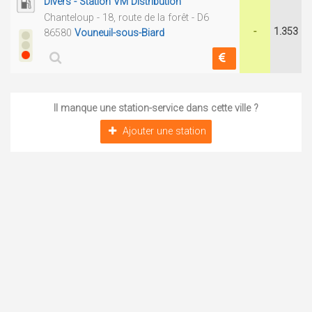
Divers - Station VM Distribution
Chanteloup - 18, route de la forêt - D6
-
1.353
86580
Vouneuil-sous-Biard
Il manque une station-service dans cette ville ?
Ajouter une station