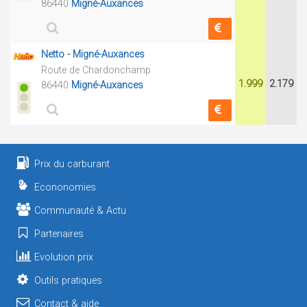
86440
Migné-Auxances
Netto - Migné-Auxances
Route de Chardonchamp
1.999
2.179
86440
Migné-Auxances
Prix du carburant
Econonomies
Communauté & Actu
Partenaires
Evolution prix
Outils pratiques
Contact & aide