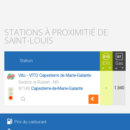
STATIONS À PROXIMITIÉ DE
SAINT-LOUIS
Station
E10
Gas
Vito - VITO Capesterre de Marie-Galante
Section le Robert - N9
-
1.340
97140
Capesterre-de-Marie-Galante
Prix du carburant