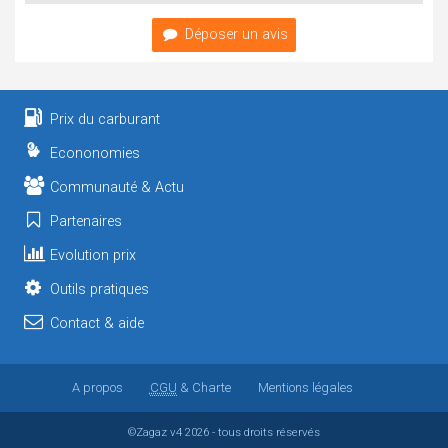
Déposer un avis
Prix du carburant
Econonomies
Communauté & Actu
Partenaires
Evolution prix
Outils pratiques
Contact & aide
A propos
CGU
& Charte
Mentions légales
©Zagaz
v4
2026 - tous droits réservés