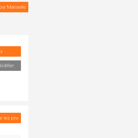
our Marseille
ix
odifier
r les prix