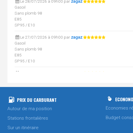
Le 28/07/2026 à 09h00 par
zagaz
Gasoil
Sans plomb 98
E85
SP95 / E10
Le 27/07/2026 à 09h00 par
zagaz
Gasoil
Sans plomb 98
E85
SP95 / E10
Le 26/07/2026 à 09h00 par
zagaz
Gasoil
Sans plomb 98
E85
SP95 / E10
ECONONO
PRIX DU CARBURANT
Economies ré
Autour de ma position
Le 25/07/2026 à 09h00 par
zagaz
Gasoil
Budget cons
Stations frontalières
Sans plomb 98
E85
Sur un itinéraire
SP95 / E10