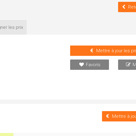
Ret
ner les
prix
Mettre à jour les pr
Favoris
M
Mettre à jou