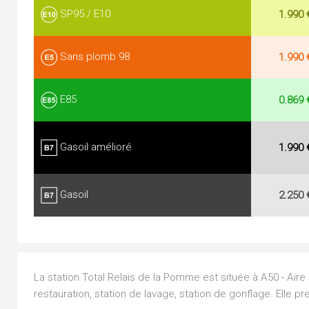
SP95 / E10
1.990 
Sans plomb 98
1.990 
E85
0.869 
Gasoil amélioré
1.990 
Gasoil
2.250 
La station Total Relais de la Pomme est située à A50 - Air
restauration, station de lavage, station de gonflage. Elle p