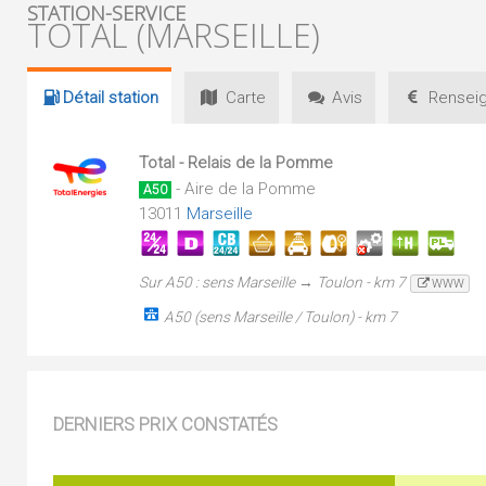
STATION-SERVICE
TOTAL (MARSEILLE)
Détail
station
Carte
Avis
Renseig
Total - Relais de la Pomme
- Aire de la Pomme
A50
13011
Marseille
Sur A50 : sens Marseille → Toulon - km 7
WWW
A50 (sens Marseille / Toulon) - km 7
DERNIERS PRIX CONSTATÉS