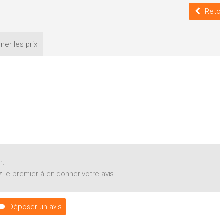
Reto
ner les
prix
n.
 le premier à en donner votre avis.
Déposer un avis