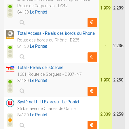
Route de Carpentras - D942
1.999
2.239
84130
Le Pontet
Total Access - Relais des bords du Rhône
Route des bords du Rhône - D225
-
2.236
84130
Le Pontet
Total - Relais de l'Oseraie
1661, Route de Sorgues - D907=N7
1.990
2.250
84130
Le Pontet
Système U - U Express - Le Pontet
36 bis avenue Charles de Gaulle
2.039
2.259
84130
Le Pontet