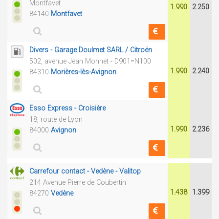
Montfavet
1.990
2.250
84140
Montfavet
Divers - Garage Doulmet SARL / Citroën
502, avenue Jean Monnet - D901=N100
1.990
2.240
84310
Morières-lès-Avignon
Esso Express - Croisière
18, route de Lyon
1.990
2.236
84000
Avignon
Carrefour contact - Vedène - Valitop
214 Avenue Pierre de Coubertin
1.438
1.399
84270
Vedène