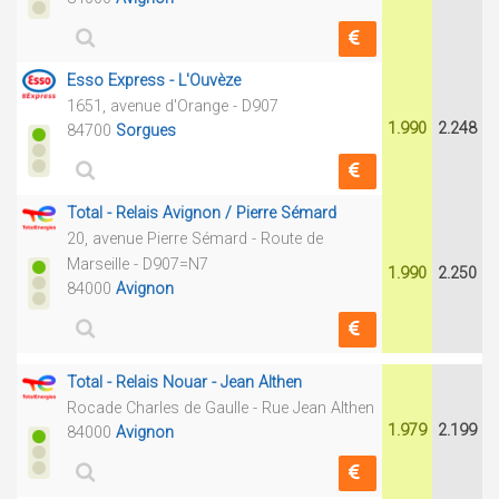
Esso Express - L'Ouvèze
1651, avenue d'Orange - D907
1.990
2.248
84700
Sorgues
Total - Relais Avignon / Pierre Sémard
20, avenue Pierre Sémard - Route de
Marseille - D907=N7
1.990
2.250
84000
Avignon
Total - Relais Nouar - Jean Althen
Rocade Charles de Gaulle - Rue Jean Althen
1.979
2.199
84000
Avignon