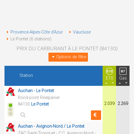
Provence-Alpes-Côte d'Azur
Vaucluse
Le Pontet (6 stations)
PRIX DU CARBURANT À LE PONTET (84130)
Options de filtre
Station
E10
Gas
Auchan - Le Pontet
Rond-point Réalpanier
2.039
2.269
84130
Le Pontet
Auchan - Avignon-Nord / Le Pontet
ZAC Saint-Tronquet - C.C. Avignon-Nord -