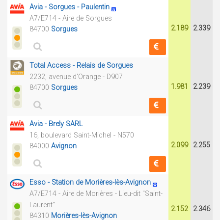
Avia - Sorgues - Paulentin
A7/E714 - Aire de Sorgues
2.189
2.339
84700
Sorgues
Total Access - Relais de Sorgues
2232, avenue d'Orange - D907
1.981
2.239
84700
Sorgues
Avia - Brely SARL
16, boulevard Saint-Michel - N570
2.099
2.255
84000
Avignon
Esso - Station de Morières-lès-Avignon
A7/E714 - Aire de Morières - Lieu-dit "Saint-
Laurent"
2.152
2.346
84310
Morières-lès-Avignon