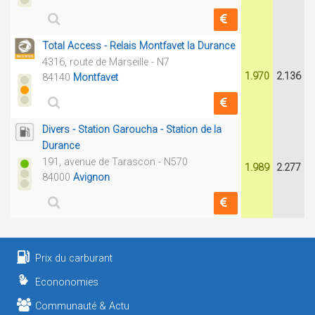
Total Access - Relais Montfavet la Durance
4316, route de Marseille - N7
1.970
2.136
84140
Montfavet
Divers - Station Garoucha - Station de la
Durance
191, avenue de Tarascon - N570
1.989
2.277
84000
Avignon
Prix du carburant
Econonomies
Communauté & Actu