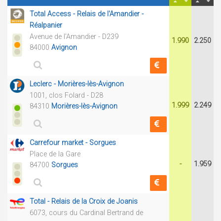
Total Access - Relais de l'Amandier -
Réalpanier
Avenue de l'Amandier - D239
1.990
2.250
84000
Avignon
Leclerc - Morières-lès-Avignon
1001, clos Folard - D28
1.999
2.249
84310
Morières-lès-Avignon
Carrefour market - Sorgues
Place de la Gare
-
1.959
84700
Sorgues
Total - Relais de la Croix de Joanis
6073, cours du Cardinal Bertrand de