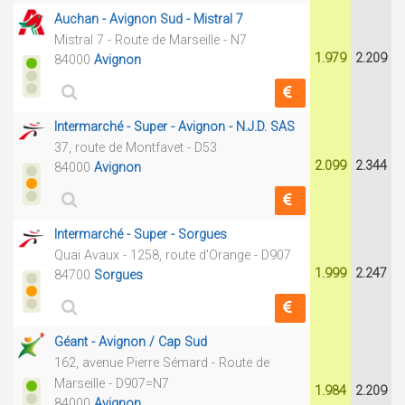
Auchan - Avignon Sud - Mistral 7
Mistral 7 - Route de Marseille - N7
1.979
2.209
84000
Avignon
Intermarché - Super - Avignon - N.J.D. SAS
37, route de Montfavet - D53
2.099
2.344
84000
Avignon
Intermarché - Super - Sorgues
Quai Avaux - 1258, route d'Orange - D907
1.999
2.247
84700
Sorgues
Géant - Avignon / Cap Sud
162, avenue Pierre Sémard - Route de
Marseille - D907=N7
1.984
2.209
84000
Avignon