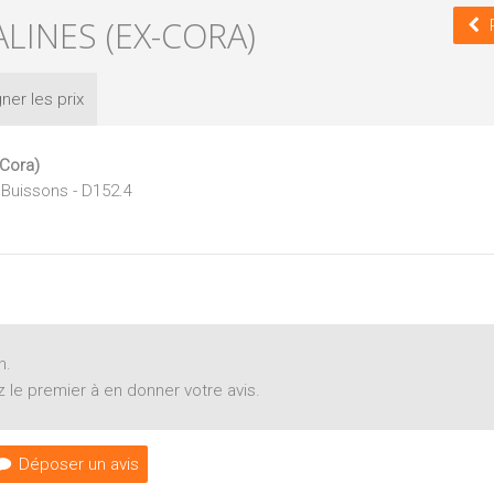
LINES (EX-CORA)
ner les
prix
-Cora)
 Buissons - D152.4
n.
 le premier à en donner votre avis.
Déposer un avis