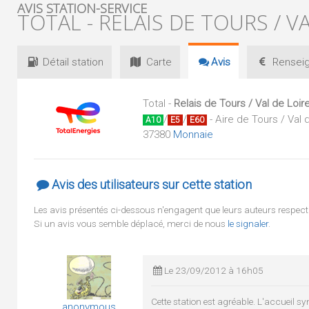
AVIS STATION-SERVICE
TOTAL - RELAIS DE TOURS / V
Détail
station
Carte
Avis
Renseig
Total -
Relais de Tours / Val de Loir
/
/
- Aire de Tours / Val 
A10
E5
E60
37380
Monnaie
Avis des utilisateurs sur cette station
Les avis présentés ci-dessous n'engagent que leurs auteurs respect
Si un avis vous semble déplacé, merci de nous
le signaler
.
Le 23/09/2012 à 16h05
Cette station est agréable. L'accueil s
anonymous