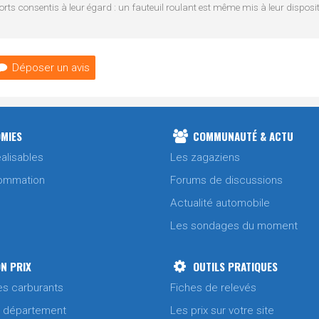
orts consentis à leur égard : un fauteuil roulant est même mis à leur disposi
Déposer un avis
MIES
COMMUNAUTÉ & ACTU
alisables
Les zagaziens
ommation
Forums de discussions
Actualité automobile
Les sondages du moment
N PRIX
OUTILS PRATIQUES
es carburants
Fiches de relevés
/ département
Les prix sur votre site