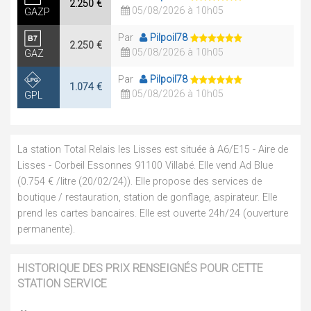
2.250 €
05/08/2026 à 10h05
GAZP
Par
Pilpoil78
2.250 €
05/08/2026 à 10h05
GAZ
Par
Pilpoil78
1.074 €
05/08/2026 à 10h05
GPL
La station Total Relais les Lisses est située à A6/E15 - Aire de
Lisses - Corbeil Essonnes 91100 Villabé. Elle vend Ad Blue
(0.754 € /litre (20/02/24)). Elle propose des services de
boutique / restauration, station de gonflage, aspirateur. Elle
prend les cartes bancaires. Elle est ouverte 24h/24 (ouverture
permanente).
HISTORIQUE DES PRIX RENSEIGNÉS POUR CETTE
STATION SERVICE