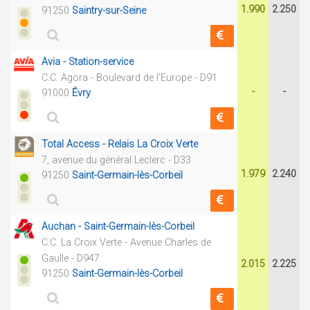
1.990
2.250
91250
Saintry-sur-Seine
Avia - Station-service
C.C. Agora - Boulevard de l'Europe - D91
-
-
91000
Évry
Total Access - Relais La Croix Verte
7, avenue du général Leclerc - D33
1.979
2.240
91250
Saint-Germain-lès-Corbeil
Auchan - Saint-Germain-lès-Corbeil
C.C. La Croix Verte - Avenue Charles de
Gaulle - D947
2.015
2.225
91250
Saint-Germain-lès-Corbeil