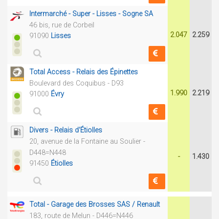
Intermarché - Super - Lisses - Sogne SA
46 bis, rue de Corbeil
2.047
2.259
91090
Lisses
Total Access - Relais des Épinettes
Boulevard des Coquibus - D93
1.990
2.219
91000
Évry
Divers - Relais d'Étiolles
20, avenue de la Fontaine au Soulier -
D448=N448
-
1.430
91450
Étiolles
Total - Garage des Brosses SAS / Renault
183, route de Melun - D446=N446