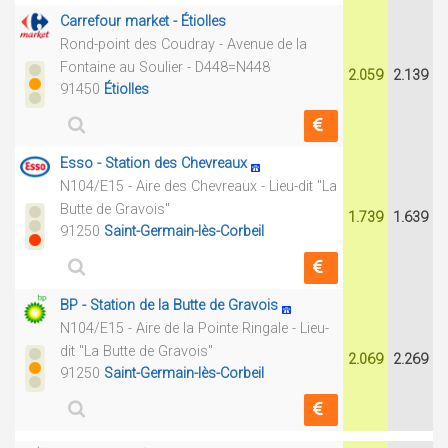
Carrefour market - Étiolles
Rond-point des Coudray - Avenue de la
Fontaine au Soulier - D448=N448
2.059
2.139
91450
Étiolles
Esso - Station des Chevreaux
N104/E15 - Aire des Chevreaux - Lieu-dit "La
Butte de Gravois"
1.739
1.639
91250
Saint-Germain-lès-Corbeil
BP - Station de la Butte de Gravois
N104/E15 - Aire de la Pointe Ringale - Lieu-
dit "La Butte de Gravois"
2.069
2.269
91250
Saint-Germain-lès-Corbeil