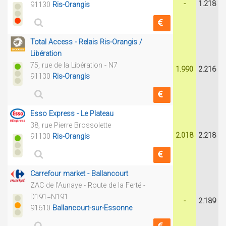
-
1.218
91130
Ris-Orangis
Total Access - Relais Ris-Orangis /
Libération
75, rue de la Libération - N7
1.990
2.216
91130
Ris-Orangis
Esso Express - Le Plateau
38, rue Pierre Brossolette
2.018
2.218
91130
Ris-Orangis
Carrefour market - Ballancourt
ZAC de l'Aunaye - Route de la Ferté -
D191=N191
-
2.189
91610
Ballancourt-sur-Essonne