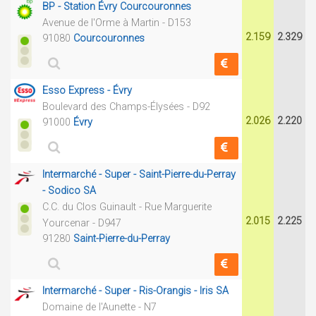
BP - Station Évry Courcouronnes
Avenue de l'Orme à Martin - D153
2.159
2.329
91080
Courcouronnes
Esso Express - Évry
Boulevard des Champs-Élysées - D92
2.026
2.220
91000
Évry
Intermarché - Super - Saint-Pierre-du-Perray
- Sodico SA
C.C. du Clos Guinault - Rue Marguerite
2.015
2.225
Yourcenar - D947
91280
Saint-Pierre-du-Perray
Intermarché - Super - Ris-Orangis - Iris SA
Domaine de l'Aunette - N7