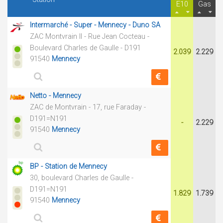
E10
Gas
Intermarché - Super - Mennecy - Duno SA
ZAC Montvrain II - Rue Jean Cocteau -
Boulevard Charles de Gaulle - D191
2.039
2.229
91540
Mennecy
Netto - Mennecy
ZAC de Montvrain - 17, rue Faraday -
D191=N191
-
2.229
91540
Mennecy
BP - Station de Mennecy
30, boulevard Charles de Gaulle -
D191=N191
1.829
1.739
91540
Mennecy