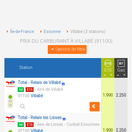
Île-de-France
Essonne
Villabé (3 stations)
PRIX DU CARBURANT À VILLABÉ (91100)
Options de filtre
Station
E10
Gas
Total - Relais de Villabé
/
- Aire de Villabé
A6
E15
1.990
2.250
91100
Villabé
Total - Relais les Lisses
/
- Aire de Lisses - Corbeil Essonnes
A6
E15
1.990
2.250
91100
Villabé