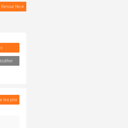
Retour Nice
ix
odifier
r les prix