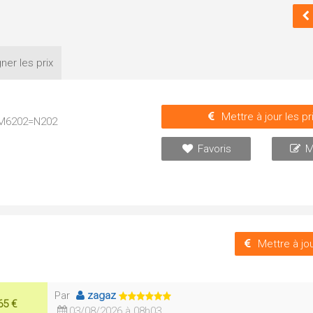
ner les
prix
Mettre à jour les pr
- M6202=N202
Favoris
M
Mettre à jou
Par
zagaz
65 €
03/08/2026 à 08h03