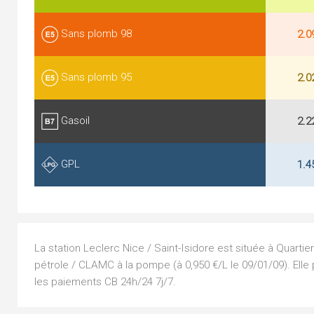
Sans plomb 98
2.0
Sans plomb 95
2.0
Gasoil
2.2
GPL
1.4
La station Leclerc Nice / Saint-Isidore est située à Quarti
pétrole / CLAMC à la pompe (à 0,950 €/L le 09/01/09). Elle
les paiements CB 24h/24 7j/7.