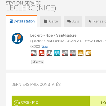
STATION-SERVICE
LECLERC (NICE)
Détail
station
Carte
Avis
Renseig
Leclerc - Nice / Saint-Isidore
Quartier Saint-Isidore - Avenue Gustave Eiffel 
06200
Nice
WWW
DERNIERS PRIX CONSTATÉS
SP95 / E10
1.9