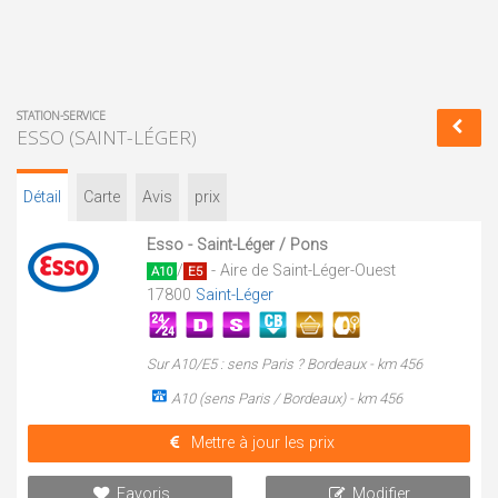
STATION-SERVICE
ESSO (SAINT-LÉGER)
Détail
Carte
Avis
prix
Esso - Saint-Léger / Pons
/
- Aire de Saint-Léger-Ouest
A10
E5
17800
Saint-Léger
Sur A10/E5 : sens Paris ? Bordeaux - km 456
A10 (sens Paris / Bordeaux) - km 456
Mettre à jour les prix
Favoris
Modifier