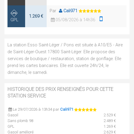
Par
Cali971
1.269 €
GPL
05/08/2026 à 14h36
La station Esso Saint-Léger / Pons est située à A10/E5 - Aire
de Saint-Léger-Ouest 17800 Saint-Léger. Elle propose des
services de boutique / restauration, station de gonflage. Elle
prend les cartes bancaires. Elle est ouverte 24h/24, le
dimanche, le samedi.
HISTORIQUE DES PRIX RENSEIGNÉS POUR CETTE
STATION SERVICE
Le 29/07/2026 à 13h34 par
Cali971
Gasoil
2.529 €
Sans plomb 98
2.489 €
GPL
1.269 €
Gasoil amélioré
2.629 €