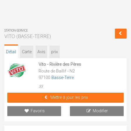
STATION-SERVICE
VITO (BASSE-TERRE)
Détail
Carte
Avis
prix
Vito - Rivière des Pères
Route de Baillif - N2
97100
Basse-Terre
33
Mettre à jour les prix
Favoris
Modifier