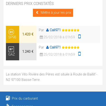
DERNIERS PRIX CONSTATÉS
Mettre à jour les prix
Par
Cali971
1.420 €
SP95
25/02/2018 à 01h59
Par
Cali971
1.240 €
GAZ
25/02/2018 à 01h59
La station Vito Rivière des Pères est située à Route de Baillif -
N2 97100 Basse-Terre.
Prix du carburant