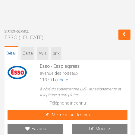
STATION-SERVICE
ESSO (LEUCATE)
Détail
Carte
Avis
prix
Esso - Esso express
avenue des roseaux
11370
Leucate
à côté du supermarché Lidl - renseignements et
téléphone à compléter
Téléphone inconnu
Mettre à jour les prix
Favoris
Modifier