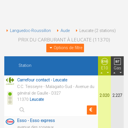
Languedoc-Roussillon
Aude
Leucate (2 stations)
PRIX DU CARBURANT À LEUCATE (11370)
Options de filtre
Station
E10
Gas
Carrefour contact - Leucate
C.C. Teisseyre - Malagaito-Sud - Avenue du
général de Gaulle - D327
2.020
2.227
11370
Leucate
Esso - Esso express
avenue des roseaux