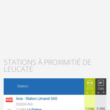
STATIONS À PROXIMITIÉ DE
LEUCATE
Station
E10
Gas
Avia - Station Limanel SAS
D6009=N9
2.099
2.255
11480
La Palme