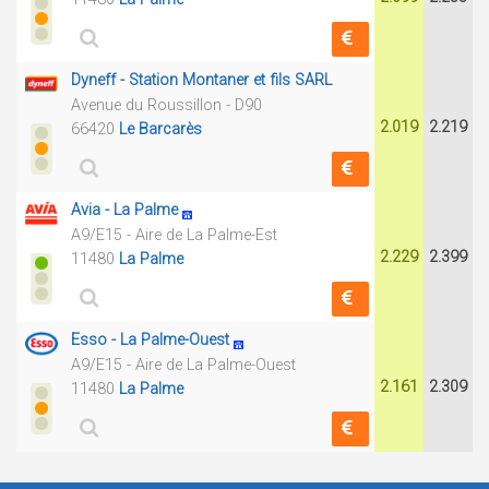
Dyneff - Station Montaner et fils SARL
Avenue du Roussillon - D90
2.019
2.219
66420
Le Barcarès
Avia - La Palme
A9/E15 - Aire de La Palme-Est
2.229
2.399
11480
La Palme
Esso - La Palme-Ouest
A9/E15 - Aire de La Palme-Ouest
2.161
2.309
11480
La Palme