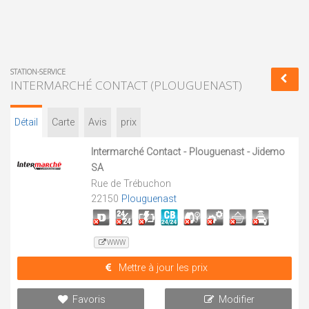
STATION-SERVICE
INTERMARCHÉ CONTACT (PLOUGUENAST)
Détail
Carte
Avis
prix
Intermarché Contact - Plouguenast - Jidemo
SA
Rue de Trébuchon
22150
Plouguenast
WWW
Mettre à jour les prix
Favoris
Modifier