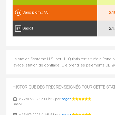
Sans plomb 98
2.1
Gasoil
2.1
La station Système U Super U - Quintin est située à Rond-p
lavage, station de gonflage. Elle prend les paiements CB 24
HISTORIQUE DES PRIX RENSEIGNÉS POUR CETTE STA
Le 22/07/2026 à 08h52 par
zagaz
Gasoil
Le 15/07/2026 à 18h51 par
zagaz