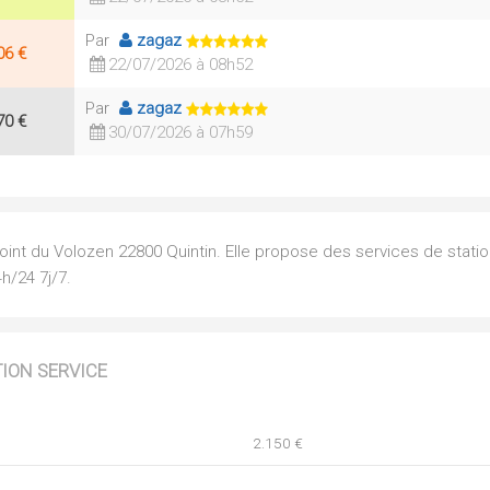
Par
zagaz
06 €
22/07/2026 à 08h52
Par
zagaz
70 €
30/07/2026 à 07h59
oint du Volozen 22800 Quintin. Elle propose des services de stati
h/24 7j/7.
TION SERVICE
2.150 €