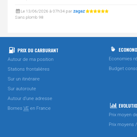
Le 13/06/2026 à 07h34 par
zagaz
Sans plomb 98
SP95 / E10
Le 13/06/2026 à 07h34 par
zagaz
Gasoil
ECONONO
PRIX DU CARBURANT
Le 05/06/2026 à 07h23 par
zagaz
Economies ré
Autour de ma position
Gasoil
Budget cons
Stations frontalières
Le 04/06/2026 à 17h53 par
zagaz
Sur un itinéraire
Sans plomb 98
SP95 / E10
Sur autoroute
Le 30/05/2026 à 10h33 par
zagaz
Autour d'une adresse
Sans plomb 98
EVOLUTIO
Bornes
VE
en France
SP95 / E10
Prix moyen d
Le 30/05/2026 à 10h33 par
zagaz
Prix moyens 
Gasoil