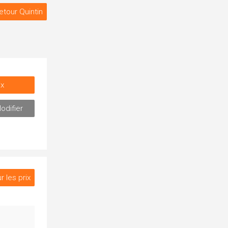
etour Quintin
ix
odifier
r les prix