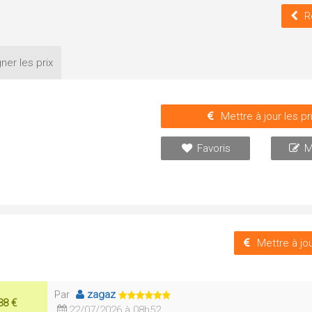
R
ner les
prix
Mettre à jour les pr
Favoris
M
Mettre à jou
Par
zagaz
38 €
22/07/2026 à 08h52