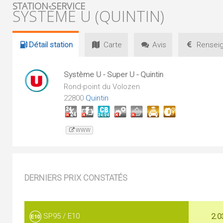
STATION-SERVICE
SYSTÈME U (QUINTIN)
Détail
station
Carte
Avis
Renseig
Système U - Super U - Quintin
Rond-point du Volozen
22800
Quintin
WWW
DERNIERS PRIX CONSTATÉS
SP95 / E10
2.0