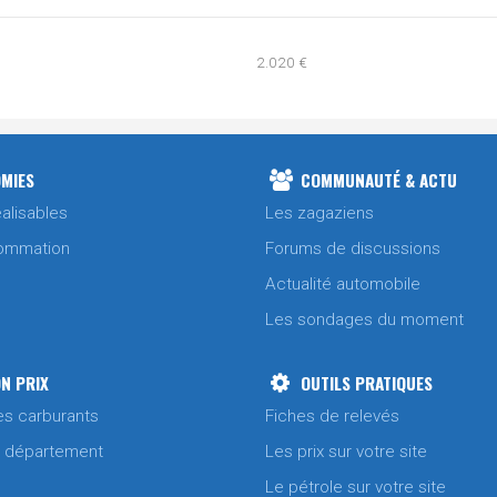
2.020 €
1.932 €
1.963 €
MIES
COMMUNAUTÉ & ACTU
alisables
Les zagaziens
2.012 €
ommation
Forums de discussions
Actualité automobile
2.015 €
1.944 €
Les sondages du moment
2.003 €
N PRIX
OUTILS PRATIQUES
1.930 €
es carburants
Fiches de relevés
/ département
Les prix sur votre site
1.980 €
Le pétrole sur votre site