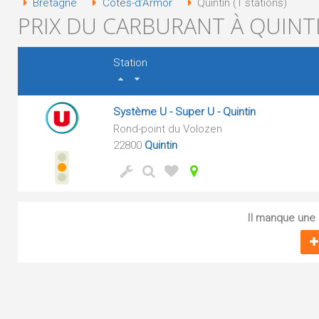
Bretagne
Côtes-d'Armor
Quintin (1 stations)
PRIX DU CARBURANT À QUINTI
Station
Système U - Super U - Quintin
Rond-point du Volozen
22800
Quintin
Il manque une s