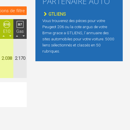
PARTENAIRE AUTO
ions de filtre
GTLIENS
Vous trouverez des pièces pour votre
Peugeot 206 ou la cote argus de votre
E10
Gas
Bmw grace a GTLIENS, l´annuaire des
sites automobiles pour votre voiture. 5000
liens sélectionnés et classés en 50
rubriques.
2.038
2.170