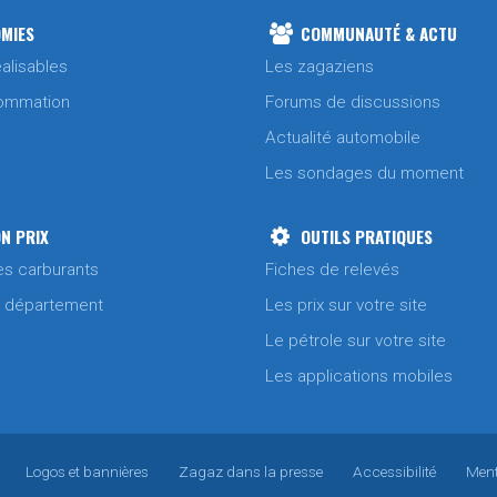
MIES
COMMUNAUTÉ & ACTU
alisables
Les zagaziens
ommation
Forums de discussions
Actualité automobile
Les sondages du moment
N PRIX
OUTILS PRATIQUES
es carburants
Fiches de relevés
/ département
Les prix sur votre site
Le pétrole sur votre site
Les applications mobiles
Logos et bannières
Zagaz dans la presse
Accessibilité
Ment