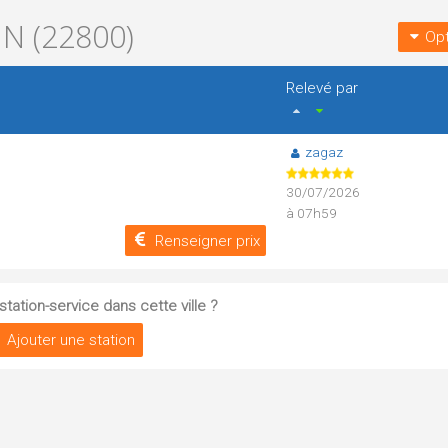
N (22800)
Opt
Relevé par
zagaz
30/07/2026
à 07h59
Renseigner prix
tation-service dans cette ville ?
Ajouter une station