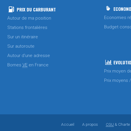
ECONONO
PRIX DU CARBURANT
Economies ré
Autour de ma position
Budget cons
Stations frontalières
Sur un itinéraire
Sur autoroute
Autour d'une adresse
EVOLUTIO
Bornes
VE
en France
Prix moyen d
Prix moyens 
Accueil
A propos
CGU
& Charte