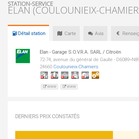
STATION-SERVICE
ELAN (COULOUNIEIX-CHAMIER
Détail
station
Carte
Avis
Renseig
Elan - Garage S.O.V.R.A. SARL / Citroën
72-74, avenue du général de Gaulle - D6089=N8
24660
Coulounieix-Chamiers
WWW
WWW
DERNIERS PRIX CONSTATÉS