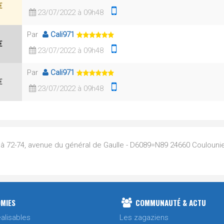
€
23/07/2022 à 09h48
Par
Cali971
€
23/07/2022 à 09h48
Par
Cali971
€
23/07/2022 à 09h48
e à 72-74, avenue du général de Gaulle - D6089=N89 24660 Coulounie
MIES
COMMUNAUTÉ & ACTU
alisables
Les zagaziens