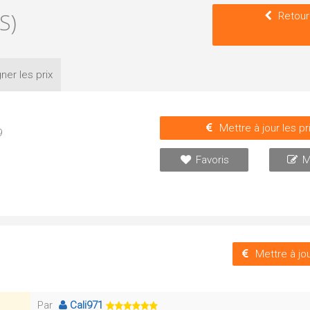
S)
Retour
ner les
prix
Mettre à jour les pr
9
Favoris
M
Mettre à jou
Par
Cali971