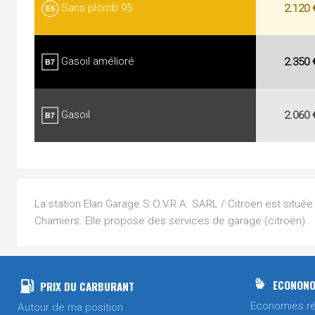
Sans plomb 95
2.120 
Gasoil amélioré
2.350 
Gasoil
2.060 
La station Elan Garage S.O.V.R.A. SARL / Citroën est situé
Chamiers. Elle propose des services de garage (citroën).
ECONONO
PRIX DU CARBURANT
Economies ré
Autour de ma position