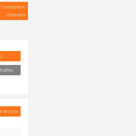
 Coulounieix-
Chamiers
ix
odifier
r les prix