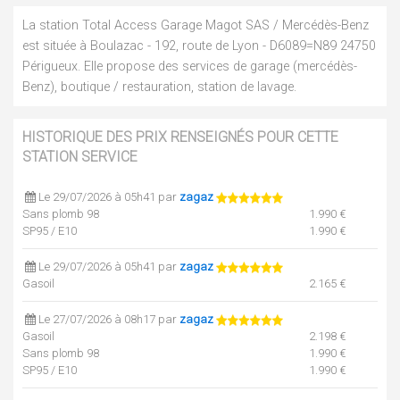
La station Total Access Garage Magot SAS / Mercédès-Benz
est située à Boulazac - 192, route de Lyon - D6089=N89 24750
Périgueux. Elle propose des services de garage (mercédès-
Benz), boutique / restauration, station de lavage.
HISTORIQUE DES PRIX RENSEIGNÉS POUR CETTE
STATION SERVICE
Le 29/07/2026 à 05h41 par
zagaz
Sans plomb 98
1.990 €
SP95 / E10
1.990 €
Le 29/07/2026 à 05h41 par
zagaz
Gasoil
2.165 €
Le 27/07/2026 à 08h17 par
zagaz
Gasoil
2.198 €
Sans plomb 98
1.990 €
SP95 / E10
1.990 €