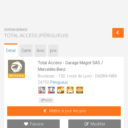
STATION-SERVICE
TOTAL ACCESS (PÉRIGUEUX)
Détail
Carte
Avis
prix
Total Access - Garage Magot SAS /
Mercédès-Benz
Boulazac - 192, route de Lyon - D6089=N89
24750
Périgueux
WWW
Mettre à jour les prix
Favoris
Modifier