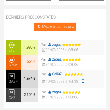
DERNIERS PRIX CONSTATÉS
Mettre à jour les prix
Par
zagaz
1.990 €
31/07/2026 à 08h06
E10
Par
zagaz
1.990 €
31/07/2026 à 08h06
SP98
Par
Cali971
1.874 €
GAZP
19/02/2023 à 16h38
Par
zagaz
2.194 €
31/07/2026 à 08h06
GAZ