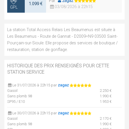
Par
zagaz
1.099 €
03/08/2026 à 22h15
GPL
La station Total Access Relais Les Beaumenus est située à
Les Beaumenus - Route de Gannat - D2009=N9 03500 Saint-
Pourçain-sur-Sioule. Elle propose des services de boutique /
restauration, station de gonflage.
HISTORIQUE DES PRIX RENSEIGNÉS POUR CETTE
STATION SERVICE
Le 31/07/2026 à 22h15 par
zagaz
Gasoil
2.250 €
Sans plomb 98
1.990 €
SP95 / E10
1.953 €
Le 30/07/2026 à 22h15 par
zagaz
Gasoil
2.170 €
Sans plomb 98
1.990 €