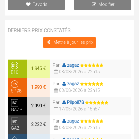
Favoris
Modifier
DERNIERS PRIX CONSTATÉS
Mettre à jour les prix
Par
zagaz
1.945 €
03/08/2026 à 22h15
E10
Par
zagaz
1.990 €
03/08/2026 à 22h15
SP98
Par
Pilpoil78
2.090 €
17/05/2026 à 15h57
GAZP
Par
zagaz
2.222 €
03/08/2026 à 22h15
GAZ