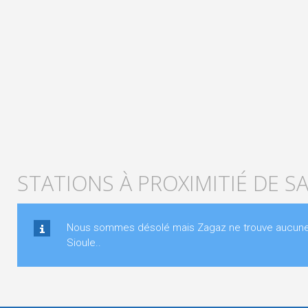
STATIONS À PROXIMITIÉ DE S
Nous sommes désolé mais Zagaz ne trouve aucune st
Sioule..