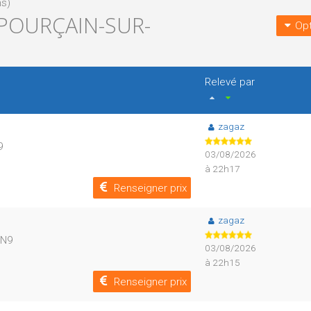
ns)
-POURÇAIN-SUR-
Opt
Relevé par
zagaz
9
03/08/2026
à 22h17
Renseigner prix
zagaz
=N9
03/08/2026
à 22h15
Renseigner prix