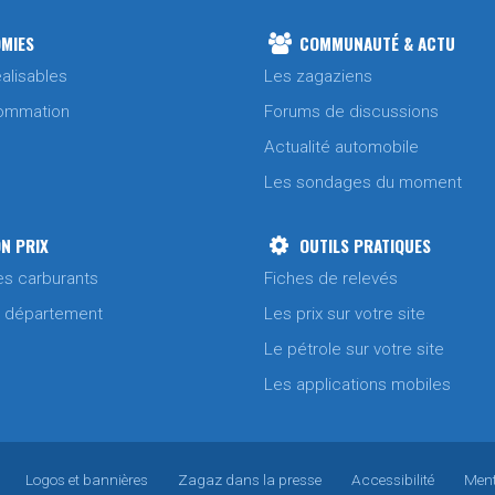
MIES
COMMUNAUTÉ & ACTU
alisables
Les zagaziens
ommation
Forums de discussions
Actualité automobile
Les sondages du moment
N PRIX
OUTILS PRATIQUES
es carburants
Fiches de relevés
/ département
Les prix sur votre site
Le pétrole sur votre site
Les applications mobiles
Logos et bannières
Zagaz dans la presse
Accessibilité
Ment