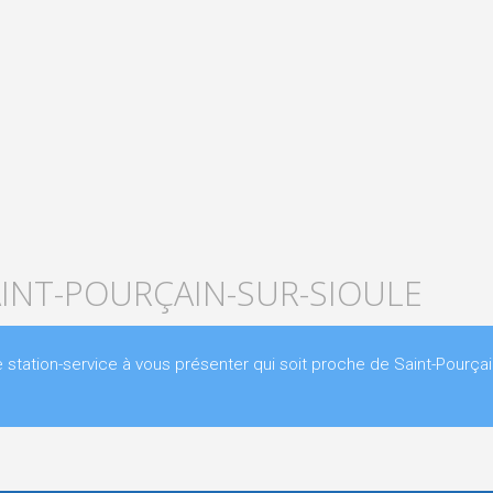
AINT-POURÇAIN-SUR-SIOULE
ation-service à vous présenter qui soit proche de Saint-Pourçai