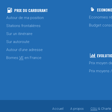
ECONONO
PRIX DU CARBURANT
Economies ré
Autour de ma position
Budget cons
Stations frontalières
Sur un itinéraire
Sur autoroute
Autour d'une adresse
EVOLUTIO
Bornes
VE
en France
Prix moyen d
Prix moyens 
Accueil
A propos
CGU
& Charte