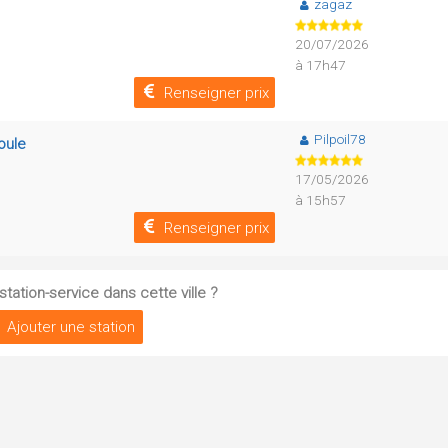
zagaz
20/07/2026
à 17h47
Renseigner prix
Pilpoil78
oule
17/05/2026
à 15h57
Renseigner prix
tation-service dans cette ville ?
Ajouter une station