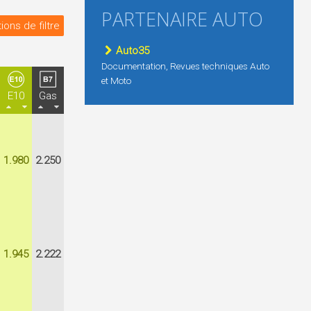
PARTENAIRE AUTO
ions de filtre
Auto35
Documentation, Revues techniques Auto
et Moto
E10
Gas
1.980
2.250
1.945
2.222