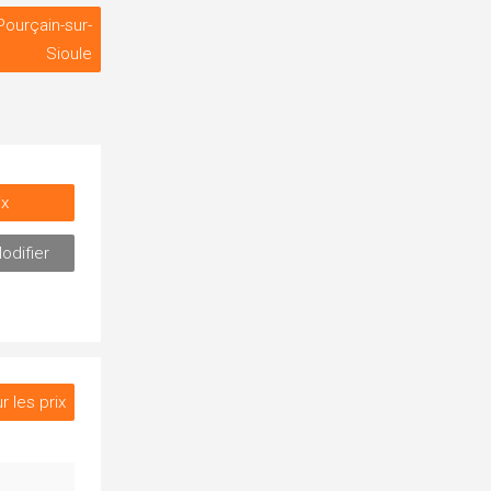
Pourçain-sur-
Sioule
ix
odifier
r les prix