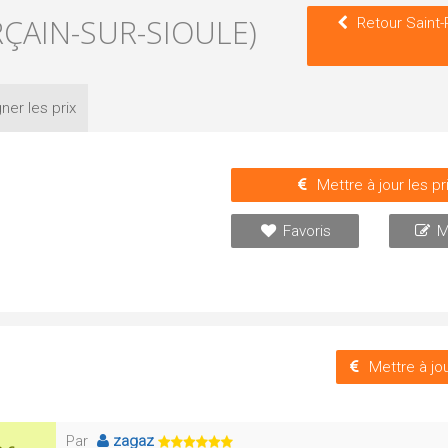
ÇAIN-SUR-SIOULE)
Retour Saint-
ner les
prix
Mettre à jour les pr
Favoris
M
Mettre à jou
Par
zagaz