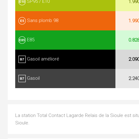
SP95 / E10
1.99
Sans plomb 98
1.99
E85
0.82
Gasoil amélioré
2.09
Gasoil
2.24
La station Total Contact Lagarde Relais de la Sioule est sit
Sioule.