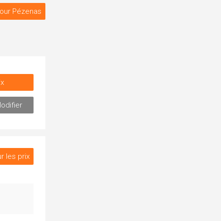
our Pézenas
ix
odifier
r les prix