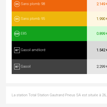
Sans plomb 98
2.149 
Sans plomb 95
1.990 
E85
0.899 
Gasoil amélioré
1.542 
Gasoil
2.299 
La station Total Station Gautrand Pneus SA est située à 2