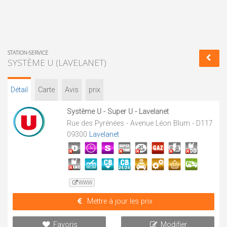
STATION-SERVICE
SYSTÈME U (LAVELANET)
Détail
Carte
Avis
prix
Système U - Super U - Lavelanet
Rue des Pyrénées - Avenue Léon Blum - D117
09300
Lavelanet
WWW
Mettre à jour les prix
Favoris
Modifier