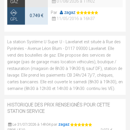
01/08/2026 à 11h02
GAZ
Par
zagaz
0.749 €
11/05/2016 à 16h37
GPL
La station Système U Super U - Lavelanet est située à Rue des
Pyrénées - Avenue Léon Blum - D117 09300 Lavelanet. Elle
vend des bouteilles de gaz. Elle propose des services de
garage (pas de garage mais location véhicules), boutique /
restauration (magasin de 8h30 à 19h30 tlj sauf DF), station de
lavage. Elle prend les paiements CB 24h/24 7j/7, chèques,
cartes bancaires. Elle est ouverte le samedi (8h30 à 19h30), en
semaine (8h30 à 12h30 et 14h30 à 19h30. continu les VE).
HISTORIQUE DES PRIX RENSEIGNÉS POUR CETTE
STATION SERVICE
Le 31/07/2026 à 14h04 par
zagaz
SP95 / E10
2.071 €