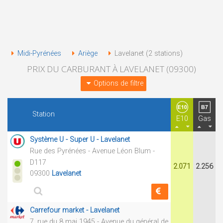
Midi-Pyrénées
Ariège
Lavelanet (2 stations)
PRIX DU CARBURANT À LAVELANET (09300)
Options de filtre
Station
E10
Gas
Système U - Super U - Lavelanet
Rue des Pyrénées - Avenue Léon Blum -
D117
2.071
2.256
09300
Lavelanet
Carrefour market - Lavelanet
7, rue du 8 mai 1945 - Avenue du général de