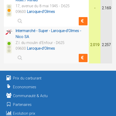
Ridet / Renau
17, avenue du 8 mai 1945 - D625
-
2.169
09600
Laroque-d'Olmes
Intermarché - Super - Laroque-d'Olmes -
Nico SA
Z.I. du moulin d'Enfour - D625
2.019
2.257
09600
Laroque-d'Olmes
Prix du carburant
Econonomies
Communauté & Actu
Partenaires
Evolution prix