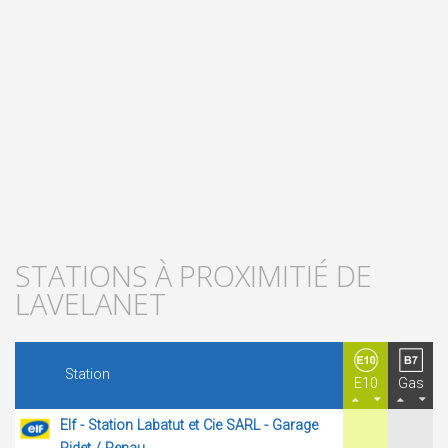
STATIONS À PROXIMITIÉ DE
LAVELANET
Station
E10
Gas
Elf - Station Labatut et Cie SARL - Garage