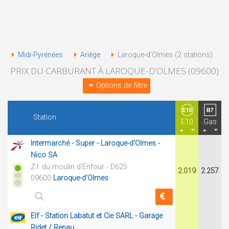
Midi-Pyrénées
Ariège
Laroque-d'Olmes (2 stations)
PRIX DU CARBURANT À LAROQUE-D'OLMES (09600)
Options de filtre
Station
E10
Gas
Intermarché - Super - Laroque-d'Olmes -
Nico SA
Z.I. du moulin d'Enfour - D625
2.019
2.257
09600
Laroque-d'Olmes
Elf - Station Labatut et Cie SARL - Garage
Ridet / Renau