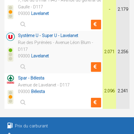
7, rue du 8 mai 1945 - Avenue du général de
Gaulle - D117
-
2.179
09300
Lavelanet
Système U - Super U - Lavelanet
Rue des Pyrénées - Avenue Léon Blum -
D117
2.071
2.256
09300
Lavelanet
Spar - Bélesta
Avenue de Lavelanet - D117
2.096
2.241
09300
Bélesta
Prix du carburant