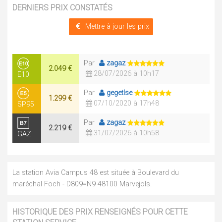
DERNIERS PRIX CONSTATÉS
Mettre à jour les prix
Par
zagaz
2.049 €
28/07/2026 à 10h17
E10
Par
gegetlse
1.299 €
07/10/2020 à 17h48
SP95
Par
zagaz
2.219 €
31/07/2026 à 10h58
GAZ
La station Avia Campus 48 est située à Boulevard du
maréchal Foch - D809=N9 48100 Marvejols.
HISTORIQUE DES PRIX RENSEIGNÉS POUR CETTE