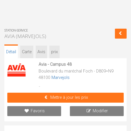
STATION-SERVICE
AVIA (MARVEJOLS)
Détail
Carte
Avis
prix
Avia - Campus 48
Boulevard du maréchal Foch - D809=N9
48100
Marvejols
-
Mettre à jour les prix
Favoris
Modifier