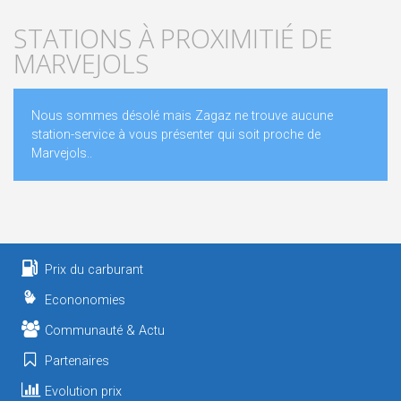
STATIONS À PROXIMITIÉ DE
MARVEJOLS
Nous sommes désolé mais Zagaz ne trouve aucune
station-service à vous présenter qui soit proche de
Marvejols..
Prix du carburant
Econonomies
Communauté & Actu
Partenaires
Evolution prix