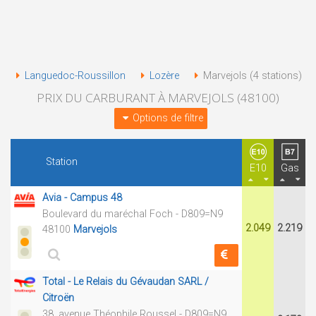
Languedoc-Roussillon
Lozère
Marvejols (4 stations)
PRIX DU CARBURANT À MARVEJOLS (48100)
Options de filtre
Station
E10
Gas
Avia - Campus 48
Boulevard du maréchal Foch - D809=N9
2.049
2.219
48100
Marvejols
Total - Le Relais du Gévaudan SARL /
Citroën
38, avenue Théophile Roussel - D809=N9