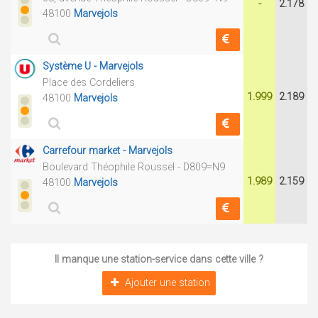
-
2.178
48100
Marvejols
Système U - Marvejols
Place des Cordeliers
1.999
2.189
48100
Marvejols
Carrefour market - Marvejols
Boulevard Théophile Roussel - D809=N9
1.989
2.159
48100
Marvejols
Il manque une station-service dans cette ville ?
Ajouter une station