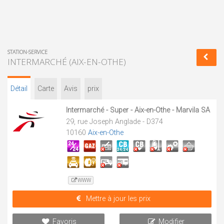
STATION-SERVICE
INTERMARCHÉ (AIX-EN-OTHE)
Détail
Carte
Avis
prix
Intermarché - Super - Aix-en-Othe - Marvila SA
29, rue Joseph Anglade - D374
10160
Aix-en-Othe
WWW
Mettre à jour les prix
Favoris
Modifier