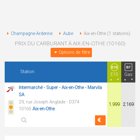
Champagne-Ardenne
Aube
Aix-en-Othe (1 stations)
PRIX DU CARBURANT À AIX-EN-OTHE (10160)
Options de filtre
Station
E10
Gas
Intermarché - Super - Aix-en-Othe - Marvila
SA
29, rue Joseph Anglade - D374
1.999
2.169
10160
Aix-en-Othe