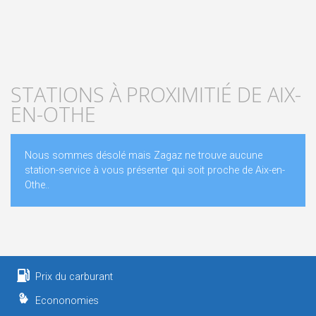
STATIONS À PROXIMITIÉ DE AIX-
EN-OTHE
Nous sommes désolé mais Zagaz ne trouve aucune
station-service à vous présenter qui soit proche de Aix-en-
Othe..
Prix du carburant
Econonomies