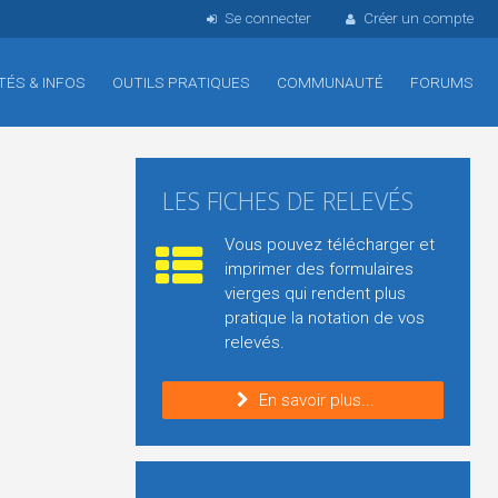
Se connecter
Créer un compte
TÉS & INFOS
OUTILS PRATIQUES
COMMUNAUTÉ
FORUMS
LES FICHES DE RELEVÉS
Vous pouvez télécharger et
imprimer des formulaires
vierges qui rendent plus
pratique la notation de vos
relevés.
En savoir plus...