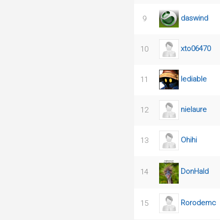
daswind
9
xto06470
10
lediable
11
nielaure
12
Ohihi
13
DonHald
14
Rorodemc
15