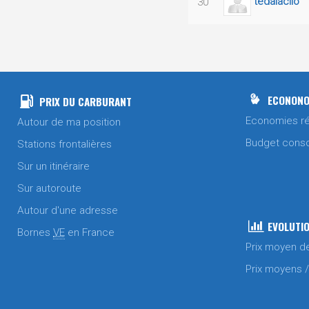
tedalaclio
30
ECONONO
PRIX DU CARBURANT
Economies ré
Autour de ma position
Budget cons
Stations frontalières
Sur un itinéraire
Sur autoroute
Autour d'une adresse
EVOLUTIO
Bornes
VE
en France
Prix moyen d
Prix moyens 