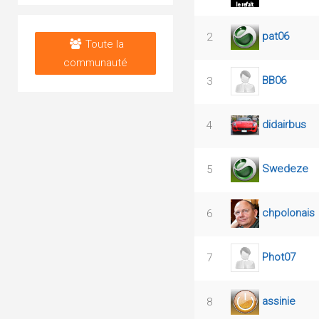
pat06
2
Toute la
communauté
BB06
3
didairbus
4
Swedeze
5
chpolonais
6
Phot07
7
assinie
8