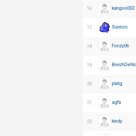
kangoo002
16
Sunicro
17
Fonzy06
18
BreizhDeNi
19
platg
20
agfa
21
kindy
22