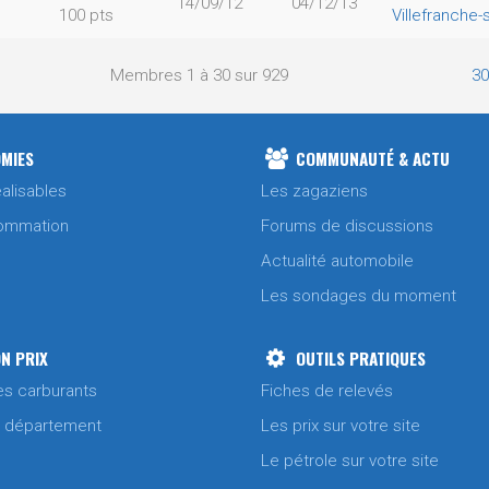
14/09/12
04/12/13
100 pts
Villefranche-
Membres 1 à 30 sur 929
30
MIES
COMMUNAUTÉ & ACTU
alisables
Les zagaziens
ommation
Forums de discussions
Actualité automobile
Les sondages du moment
N PRIX
OUTILS PRATIQUES
es carburants
Fiches de relevés
/ département
Les prix sur votre site
Le pétrole sur votre site