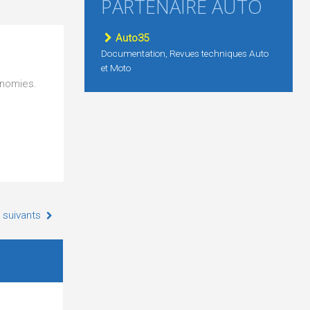
PARTENAIRE AUTO
Auto35
Documentation, Revues techniques Auto
et Moto
onomies.
 suivants