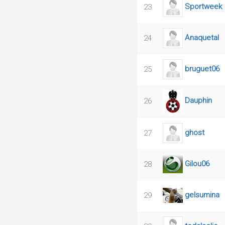
Sportweek
23
Anaquetal
24
bruguet06
25
Dauphin
26
ghost
27
Gilou06
28
gelsumina
29