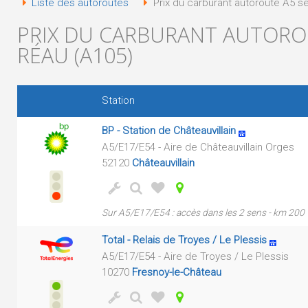
Liste des autoroutes
Prix du carburant autoroute A5 s
PRIX DU CARBURANT AUTOROU
RÉAU (A105)
Station
BP - Station de Châteauvillain
A5/E17/E54 - Aire de Châteauvillain Orges
52120
Châteauvillain
Sur A5/E17/E54 : accès dans les 2 sens - km 200
Total - Relais de Troyes / Le Plessis
A5/E17/E54 - Aire de Troyes / Le Plessis
10270
Fresnoy-le-Château