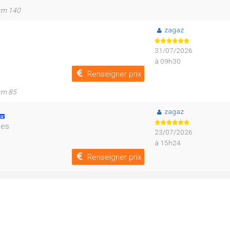
 km 140
zagaz
31/07/2026
à 09h30
Renseigner prix
 km 85
zagaz
ses
23/07/2026
à 15h24
Renseigner prix