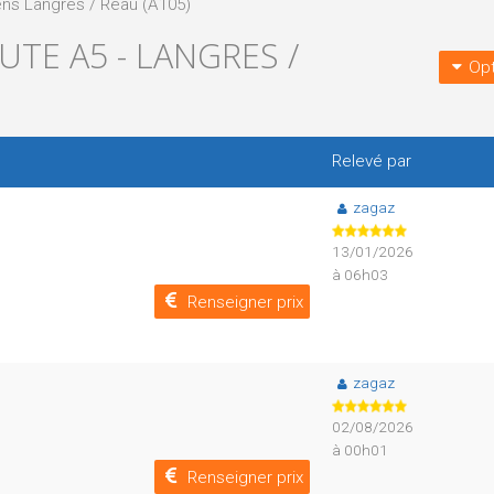
ens Langres / Réau (A105)
TE A5 - LANGRES /
Opt
Relevé par
zagaz
13/01/2026
à 06h03
Renseigner prix
zagaz
02/08/2026
à 00h01
Renseigner prix