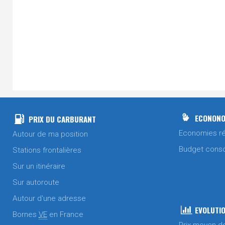
ECONONO
PRIX DU CARBURANT
Economies ré
Autour de ma position
Budget cons
Stations frontalières
Sur un itinéraire
Sur autoroute
Autour d'une adresse
EVOLUTIO
Bornes
VE
en France