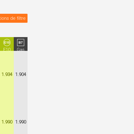
ions de filtre
E10
Gas
1.934
1.904
1.990
1.990