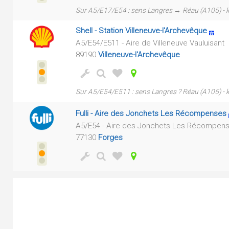
Sur A5/E17/E54 : sens Langres → Réau (A105) -
Shell - Station Villeneuve-l'Archevêque
A5/E54/E511 - Aire de Villeneuve Vauluisant
89190
Villeneuve-l'Archevêque
Sur A5/E54/E511 : sens Langres ? Réau (A105) -
Fulli - Aire des Jonchets Les Récompenses
A5/E54 - Aire des Jonchets Les Récompen
77130
Forges