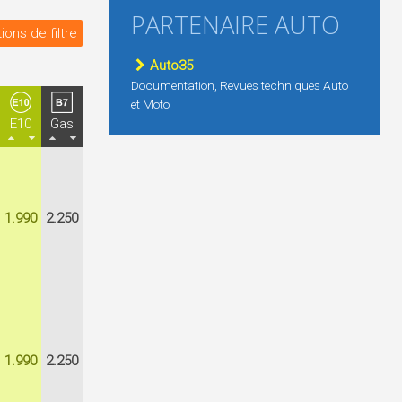
PARTENAIRE AUTO
ions de filtre
Auto35
Documentation, Revues techniques Auto
et Moto
E10
Gas
1.990
2.250
1.990
2.250