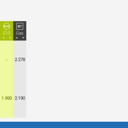
E10
Gas
-
2.278
1.990
2.190