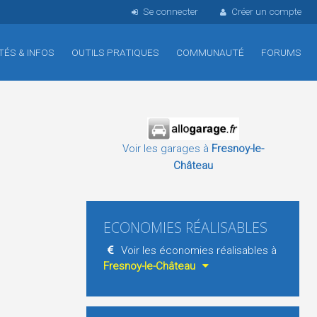
Se connecter
Créer un compte
TÉS & INFOS
OUTILS PRATIQUES
COMMUNAUTÉ
FORUMS
Voir les garages à
Fresnoy-le-
Château
ECONOMIES RÉALISABLES
Voir les économies réalisables à
Fresnoy-le-Château