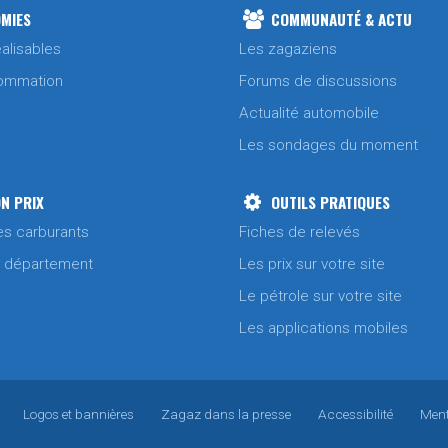
MIES
COMMUNAUTÉ & ACTU
alisables
Les zagaziens
ommation
Forums de discussions
Actualité automobile
Les sondages du moment
N PRIX
OUTILS PRATIQUES
es carburants
Fiches de relevés
/ département
Les prix sur votre site
Le pétrole sur votre site
Les applications mobiles
Logos et bannières
Zagaz dans la presse
Accessibilité
Ment