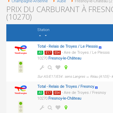
Champagne-Ardenne
Aube
Fresnoy-le-Château (2 
PRIX DU CARBURANT À FRESN
(10270)
Station
Total - Relais de Troyes / Le Plessis
/
/
- Aire de Troyes / Le Plessis
A5
E17
E54
10270
Fresnoy-le-Château
Sur A5/E17/E54 : sens Langres → Réau (A105) -
Total - Relais de Troyes / Fresnoy
/
/
- Aire de Troyes / Fresnoy
A5
E17
E54
10270
Fresnoy-le-Château