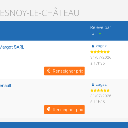
FRESNOY-LE-CHÂTEAU
Relevé par
zagaz
- Margot SARL
31/07/2026
à 17h35
Renseigner prix
zagaz
enault
31/07/2026
à 11h35
Renseigner prix