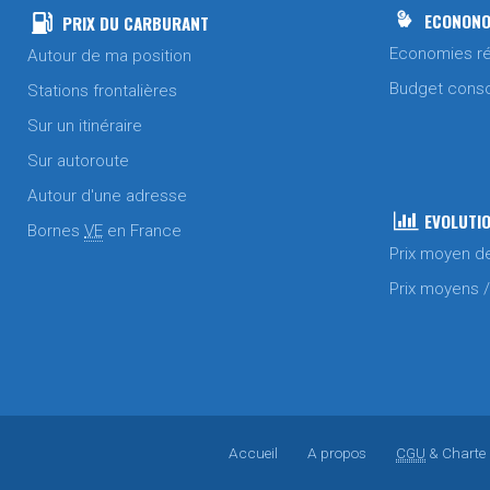
ECONONO
PRIX DU CARBURANT
Economies ré
Autour de ma position
Budget cons
Stations frontalières
Sur un itinéraire
Sur autoroute
Autour d'une adresse
EVOLUTIO
Bornes
VE
en France
Prix moyen d
Prix moyens 
Accueil
A propos
CGU
& Charte