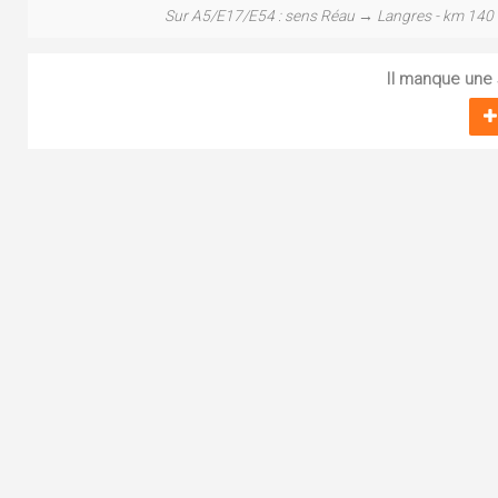
Sur A5/E17/E54 : sens Réau → Langres - km 140
Il manque une s