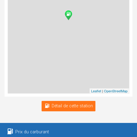
Leaflet
|
OpenStreetMap
Détail de cette station
Prix du carburant