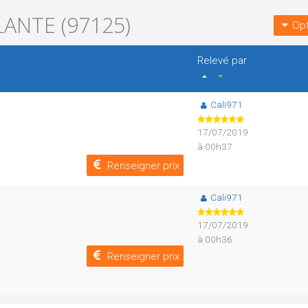
ANTE (97125)
Opt
Relevé par
Cali971
17/07/2019
à 00h37
Renseigner prix
Cali971
17/07/2019
à 00h36
Renseigner prix