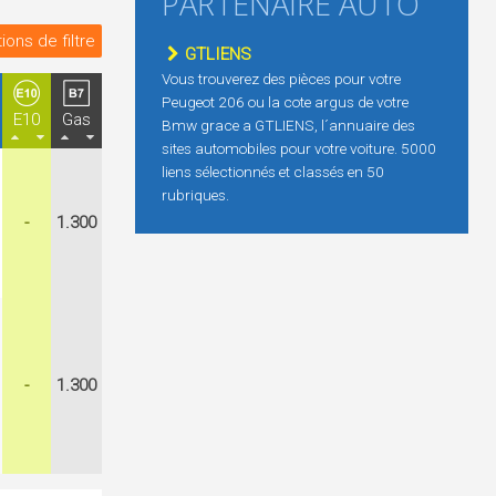
PARTENAIRE AUTO
ions de filtre
GTLIENS
Vous trouverez des pièces pour votre
Peugeot 206 ou la cote argus de votre
E10
Gas
Bmw grace a GTLIENS, l´annuaire des
sites automobiles pour votre voiture. 5000
liens sélectionnés et classés en 50
rubriques.
-
1.300
-
1.300