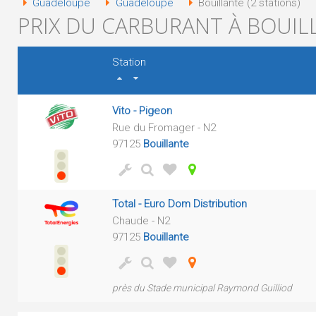
Guadeloupe
Guadeloupe
Bouillante (2 stations)
PRIX DU CARBURANT À BOUILL
Station
Vito - Pigeon
Rue du Fromager - N2
97125
Bouillante
Total - Euro Dom Distribution
Chaude - N2
97125
Bouillante
près du Stade municipal Raymond Guilliod