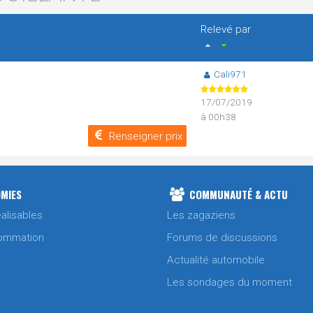
Relevé par
Cali971
17/07/2019
à 00h38
Renseigner prix
MIES
COMMUNAUTÉ & ACTU
alisables
Les zagaziens
ommation
Forums de discussions
Actualité automobile
Les sondages du moment