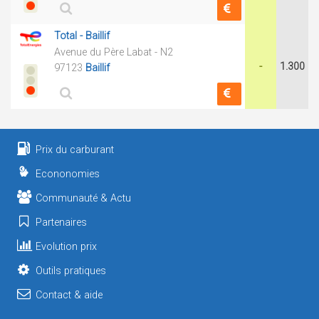
Total - Baillif
Avenue du Père Labat - N2
-
1.300
97123
Baillif
Prix du carburant
Econonomies
Communauté & Actu
Partenaires
Evolution prix
Outils pratiques
Contact & aide