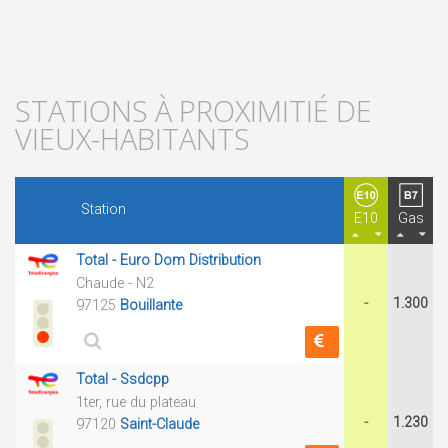
STATIONS À PROXIMITIÉ DE
VIEUX-HABITANTS
Station
E10
Gas
Total - Euro Dom Distribution
Chaude - N2
-
1.300
97125
Bouillante
Total - Ssdcpp
1ter, rue du plateau
-
1.230
97120
Saint-Claude