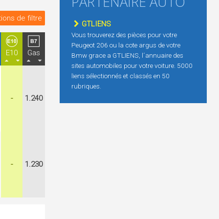
PARTENAIRE AUTO
ions de filtre
GTLIENS
Vous trouverez des pièces pour votre
Peugeot 206 ou la cote argus de votre
E10
Gas
Bmw grace a GTLIENS, l´annuaire des
sites automobiles pour votre voiture. 5000
liens sélectionnés et classés en 50
rubriques.
-
1.240
-
1.230