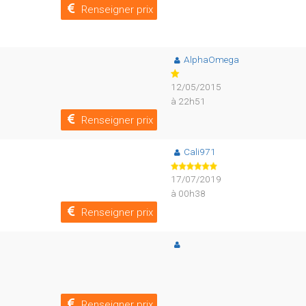
Renseigner prix
AlphaOmega
12/05/2015
à 22h51
Renseigner prix
Cali971
17/07/2019
à 00h38
Renseigner prix
Renseigner prix