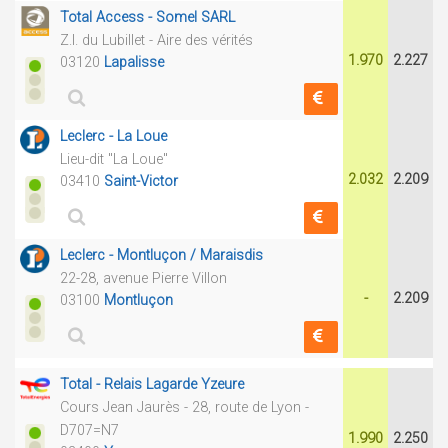
Total Access - Somel SARL
Z.I. du Lubillet - Aire des vérités
1.970
2.227
03120
Lapalisse
Leclerc - La Loue
Lieu-dit "La Loue"
2.032
2.209
03410
Saint-Victor
Leclerc - Montluçon / Maraisdis
22-28, avenue Pierre Villon
-
2.209
03100
Montluçon
Total - Relais Lagarde Yzeure
Cours Jean Jaurès - 28, route de Lyon -
D707=N7
1.990
2.250