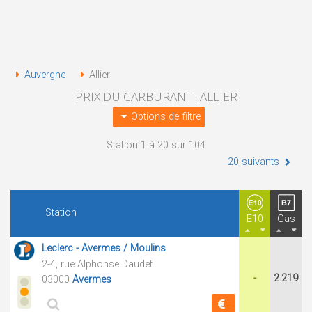
Auvergne
Allier
PRIX DU CARBURANT : ALLIER
Options de filtre
Station 1 à 20 sur 104
20 suivants
Station
E10
Gas
Leclerc - Avermes / Moulins
2-4, rue Alphonse Daudet
-
2.219
03000
Avermes