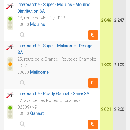
Intermarché - Super - Moulins - Moulins
Distribution SA
16, route de Montilly - D13
2.049
2.247
03000
Moulins
Intermarché - Super - Malicorne - Deroge
SA
25, route de la Brande - Route de Chamblet
1.999
2.199
- D37
03600
Malicorne
Intermarché - Roady Gannat - Saive SA
12, avenue des Portes Occitanes -
D2009=N9
2.021
2.260
03800
Gannat