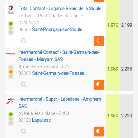
Total Contact - Lagarde Relais de la Sioule
Le Tivoli - Pont Charles de Gaulle -
D2009=N9
1.976
2.199
03500
Saint-Pourçain-sur-Sioule
Intermarché Contact - Saint-Germain-des-
Fossés - Maryam SAS
8, rue Pierre Sémard - D77
1.989
2.238
03260
Saint-Germain-des-Fossés
Intermarché - Super - Lapalisse - Amohem
SAS
Avenue Jean Macé - D480
1.959
2.229
03120
Lapalisse