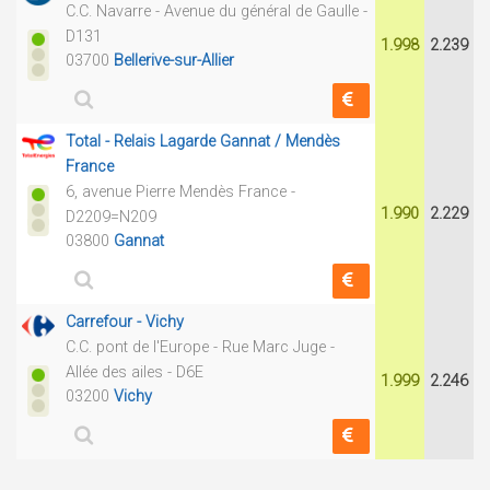
C.C. Navarre - Avenue du général de Gaulle -
D131
1.998
2.239
03700
Bellerive-sur-Allier
Total - Relais Lagarde Gannat / Mendès
France
6, avenue Pierre Mendès France -
1.990
2.229
D2209=N209
03800
Gannat
Carrefour - Vichy
C.C. pont de l'Europe - Rue Marc Juge -
Allée des ailes - D6E
1.999
2.246
03200
Vichy