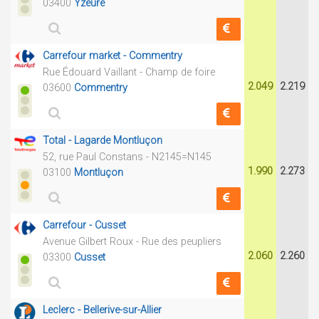
03400
Yzeure
Carrefour market - Commentry
Rue Édouard Vaillant - Champ de foire
2.049
2.219
03600
Commentry
Total - Lagarde Montluçon
52, rue Paul Constans - N2145=N145
1.990
2.273
03100
Montluçon
Carrefour - Cusset
Avenue Gilbert Roux - Rue des peupliers
2.060
2.260
03300
Cusset
Leclerc - Bellerive-sur-Allier