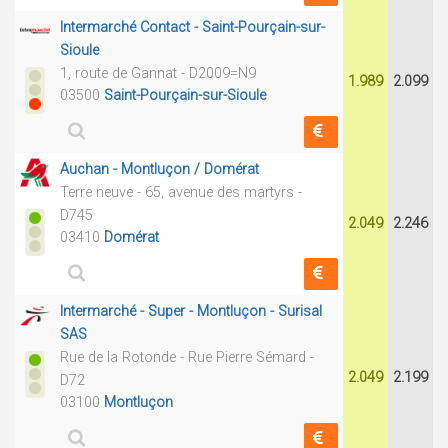
Intermarché Contact - Saint-Pourçain-sur-
Sioule
1, route de Gannat - D2009=N9
1.989
2.099
03500
Saint-Pourçain-sur-Sioule
Auchan - Montluçon / Domérat
Terre neuve - 65, avenue des martyrs -
D745
2.049
2.246
03410
Domérat
Intermarché - Super - Montluçon - Surisal
SAS
Rue de la Rotonde - Rue Pierre Sémard -
2.049
2.199
D72
03100
Montluçon