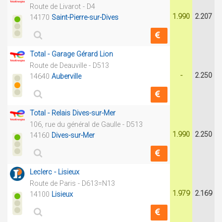
Route de Livarot - D4
1.990
2.207
14170
Saint-Pierre-sur-Dives
Total - Garage Gérard Lion
Route de Deauville - D513
-
2.250
14640
Auberville
Total - Relais Dives-sur-Mer
106, rue du général de Gaulle - D513
1.990
2.250
14160
Dives-sur-Mer
Leclerc - Lisieux
Route de Paris - D613=N13
1.979
2.169
14100
Lisieux