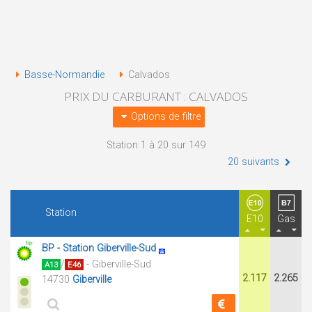
Basse-Normandie
Calvados
PRIX DU CARBURANT : CALVADOS
Options de filtre
Station 1 à 20 sur 149
20 suivants
Station
E10
Gas
BP - Station Giberville-Sud
/
- Giberville-Sud
A13
E46
2.117
2.265
14730
Giberville