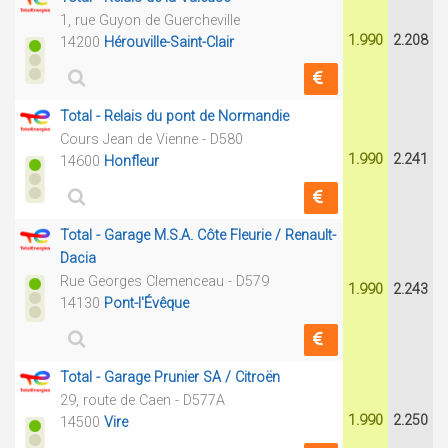
1, rue Guyon de Guercheville
1.990
2.208
14200
Hérouville-Saint-Clair
Total - Relais du pont de Normandie
Cours Jean de Vienne - D580
1.990
2.241
14600
Honfleur
Total - Garage M.S.A. Côte Fleurie / Renault-
Dacia
Rue Georges Clemenceau - D579
1.990
2.243
14130
Pont-l'Évêque
Total - Garage Prunier SA / Citroën
29, route de Caen - D577A
1.990
2.250
14500
Vire