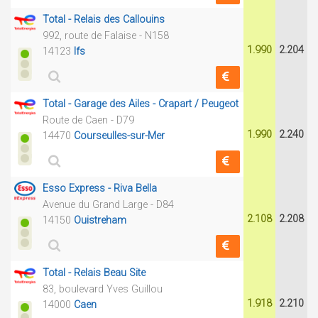
Total - Relais des Callouins
992, route de Falaise - N158
1.990
2.204
14123
Ifs
Total - Garage des Ailes - Crapart / Peugeot
Route de Caen - D79
1.990
2.240
14470
Courseulles-sur-Mer
Esso Express - Riva Bella
Avenue du Grand Large - D84
2.108
2.208
14150
Ouistreham
Total - Relais Beau Site
83, boulevard Yves Guillou
1.918
2.210
14000
Caen