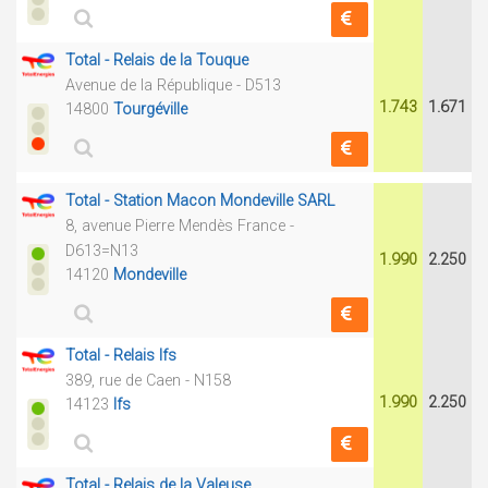
Total - Relais de la Touque
Avenue de la République - D513
1.743
1.671
14800
Tourgéville
Total - Station Macon Mondeville SARL
8, avenue Pierre Mendès France -
D613=N13
1.990
2.250
14120
Mondeville
Total - Relais Ifs
389, rue de Caen - N158
1.990
2.250
14123
Ifs
Total - Relais de la Valeuse