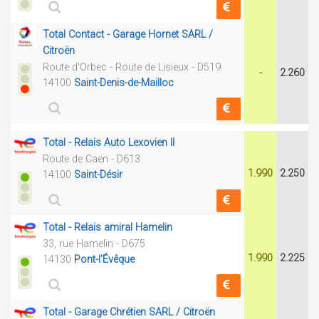
Total Contact - Garage Hornet SARL /
Citroën
Route d'Orbec - Route de Lisieux - D519
-
2.260
14100
Saint-Denis-de-Mailloc
Total - Relais Auto Lexovien II
Route de Caen - D613
1.990
2.250
14100
Saint-Désir
Total - Relais amiral Hamelin
33, rue Hamelin - D675
1.990
2.225
14130
Pont-l'Évêque
Total - Garage Chrétien SARL / Citroën