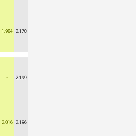
1.984
2.178
-
2.199
2.016
2.196