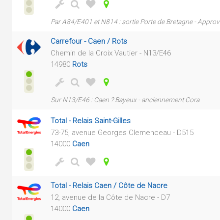
Par A84/E401 et N814 : sortie Porte de Bretagne - Approv
Carrefour - Caen / Rots
Chemin de la Croix Vautier - N13/E46
14980
Rots
Sur N13/E46 : Caen ? Bayeux - anciennement Cora
Total - Relais Saint-Gilles
73-75, avenue Georges Clemenceau - D515
14000
Caen
Total - Relais Caen / Côte de Nacre
12, avenue de la Côte de Nacre - D7
14000
Caen