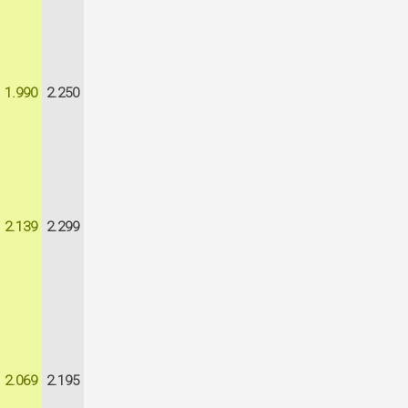
1.990
2.250
2.139
2.299
2.069
2.195