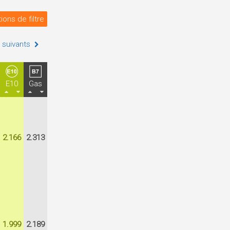
ions de filtre
 suivants
E10
Gas
2.166
2.313
1.999
2.189