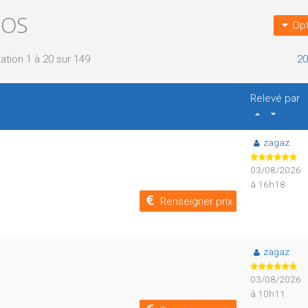
DOS
Opt
ation 1 à 20 sur 149
20
Relevé par
zagaz
03/08/2026
à 16h18
Renseigner prix
zagaz
03/08/2026
à 10h11