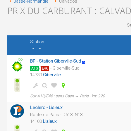
Basse-Normandie
Calvados
PRIX DU CARBURANT : CALVA
St
Station
BP - Station Giberville-Sud
/
- Giberville-Sud
A13
E46
14730
Giberville
Sur A13/E46 : sens Caen → Paris - km 220
Leclerc - Lisieux
Route de Paris - D613=N13
14100
Lisieux