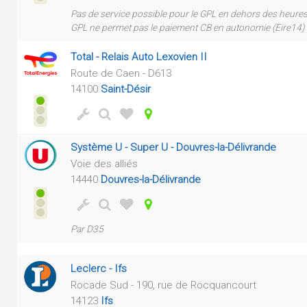
Pas de service possible pour le GPL en dehors des heur
GPL ne permet pas le paiement CB en autonomie (Eire14)
Total - Relais Auto Lexovien II
Route de Caen - D613
14100
Saint-Désir
Système U - Super U - Douvres-la-Délivrande
Voie des alliés
14440
Douvres-la-Délivrande
Par D35
Leclerc - Ifs
Rocade Sud - 190, rue de Rocquancourt
14123
Ifs