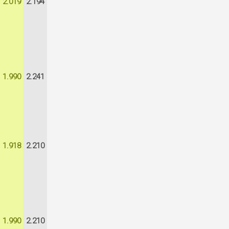
2.019
2.194
1.990
2.241
1.918
2.210
1.990
2.210