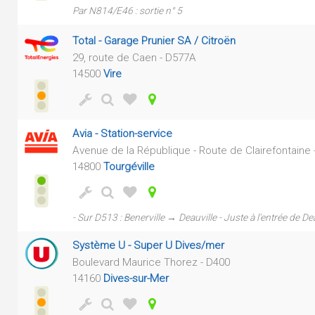
Par N814/E46 : sortie n° 5
Total - Garage Prunier SA / Citroën
29, route de Caen - D577A
14500
Vire
Avia - Station-service
Avenue de la République - Route de Clairefontaine 
14800
Tourgéville
- Sur D513 : Benerville → Deauville - Juste à l'entrée de Dea
Système U - Super U Dives/mer
Boulevard Maurice Thorez - D400
14160
Dives-sur-Mer