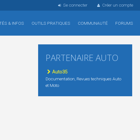
Se connecter
Créer un compte
TÉS & INFOS
OUTILS PRATIQUES
COMMUNAUTÉ
FORUMS
PARTENAIRE AUTO
Auto35
Documentation, Revues techniques Auto
et Moto