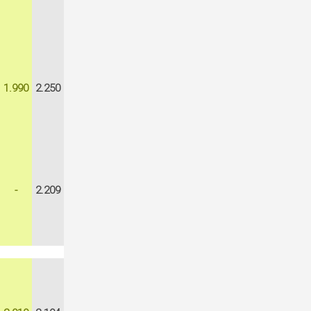
1.990
2.250
-
2.209