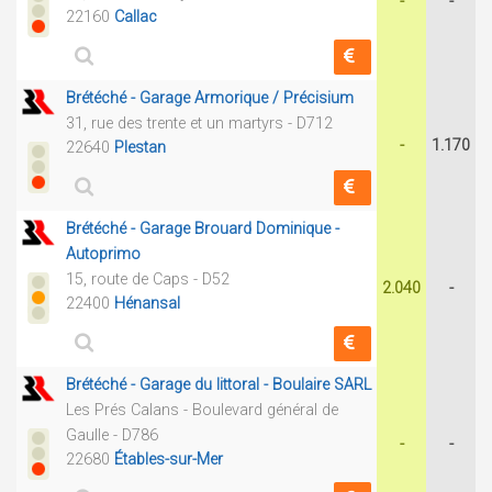
-
-
22160
Callac
Brétéché - Garage Armorique / Précisium
31, rue des trente et un martyrs - D712
-
1.170
22640
Plestan
Brétéché - Garage Brouard Dominique -
Autoprimo
15, route de Caps - D52
2.040
-
22400
Hénansal
Brétéché - Garage du littoral - Boulaire SARL
Les Prés Calans - Boulevard général de
Gaulle - D786
-
-
22680
Étables-sur-Mer