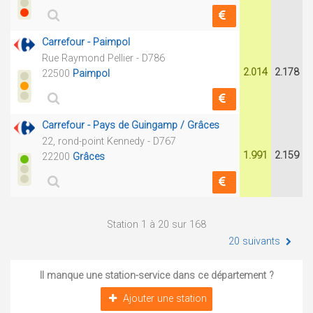
Carrefour - Paimpol
Rue Raymond Pellier - D786
2.014
2.178
22500
Paimpol
Carrefour - Pays de Guingamp / Grâces
22, rond-point Kennedy - D767
1.991
2.159
22200
Grâces
Station 1 à 20 sur 168
20 suivants
Il manque une station-service dans ce département ?
Ajouter une station