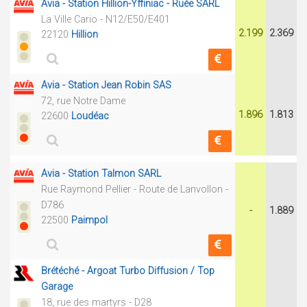
Avia - Station Hillion-Yffiniac - Ruée SARL
La Ville Cario - N12/E50/E401
2.199
2.369
22120
Hillion
Avia - Station Jean Robin SAS
72, rue Notre Dame
1.896
1.813
22600
Loudéac
Avia - Station Talmon SARL
Rue Raymond Pellier - Route de Lanvollon -
D786
-
1.889
22500
Paimpol
Brétéché - Argoat Turbo Diffusion / Top
Garage
18, rue des martyrs - D28