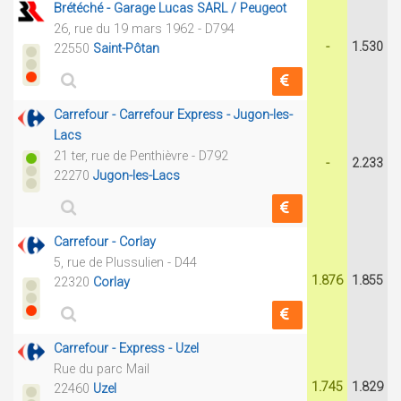
Brétéché - Garage Lucas SARL / Peugeot
26, rue du 19 mars 1962 - D794
-
1.530
22550
Saint-Pôtan
Carrefour - Carrefour Express - Jugon-les-
Lacs
21 ter, rue de Penthièvre - D792
-
2.233
22270
Jugon-les-Lacs
Carrefour - Corlay
5, rue de Plussulien - D44
1.876
1.855
22320
Corlay
Carrefour - Express - Uzel
Rue du parc Mail
1.745
1.829
22460
Uzel