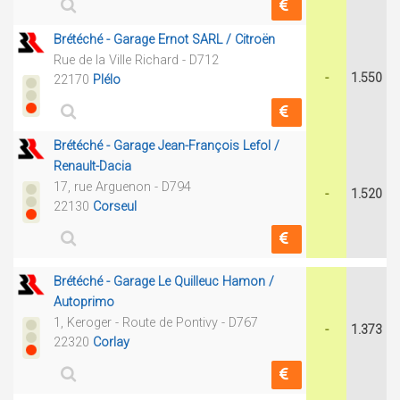
Brétéché - Garage Ernot SARL / Citroën
Rue de la Ville Richard - D712
-
1.550
22170
Plélo
Brétéché - Garage Jean-François Lefol /
Renault-Dacia
17, rue Arguenon - D794
-
1.520
22130
Corseul
Brétéché - Garage Le Quilleuc Hamon /
Autoprimo
1, Keroger - Route de Pontivy - D767
-
1.373
22320
Corlay