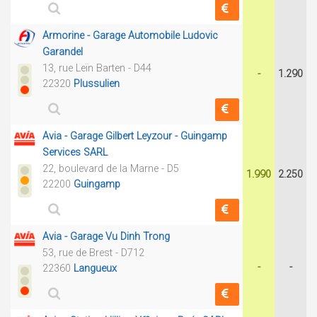
Armorine - Garage Automobile Ludovic
Garandel
13, rue Leïn Barten - D44
-
1.290
22320
Plussulien
Avia - Garage Gilbert Leyzour - Guingamp
Services SARL
22, boulevard de la Marne - D5
1.990
2.250
22200
Guingamp
Avia - Garage Vu Dinh Trong
53, rue de Brest - D712
-
-
22360
Langueux