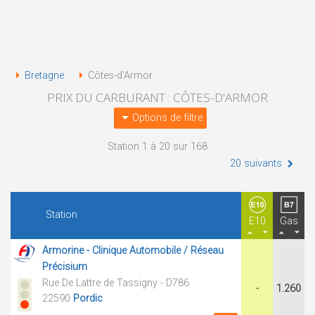
Bretagne
Côtes-d'Armor
PRIX DU CARBURANT : CÔTES-D'ARMOR
Options de filtre
Station 1 à 20 sur 168
20 suivants
Station
E10
Gas
Armorine - Clinique Automobile / Réseau
Précisium
Rue De Lattre de Tassigny - D786
-
1.260
22590
Pordic