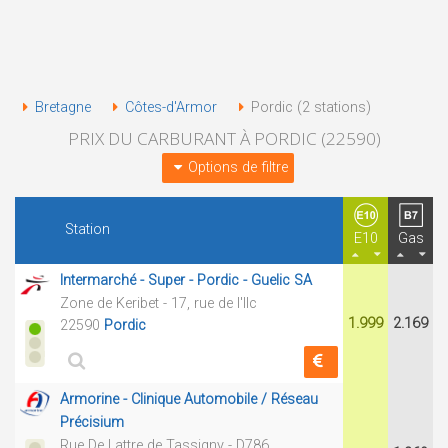
Bretagne
Côtes-d'Armor
Pordic (2 stations)
PRIX DU CARBURANT À PORDIC (22590)
Options de filtre
Station
E10
Gas
Intermarché - Super - Pordic - Guelic SA
Zone de Keribet - 17, rue de l'Ilc
1.999
2.169
22590
Pordic
Armorine - Clinique Automobile / Réseau
Précisium
Rue De Lattre de Tassigny - D786