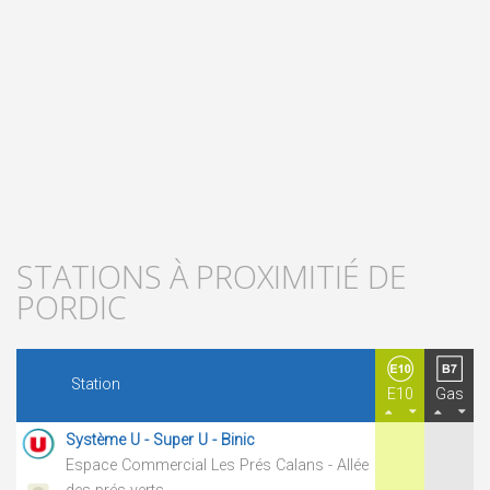
STATIONS À PROXIMITIÉ DE
PORDIC
Station
E10
Gas
Système U - Super U - Binic
Espace Commercial Les Prés Calans - Allée