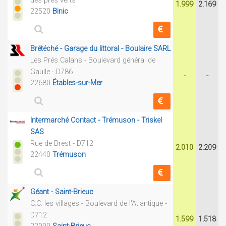
des prés verts
1.999
2.169
22520
Binic
Brétéché - Garage du littoral - Boulaire SARL
Les Prés Calans - Boulevard général de
Gaulle - D786
-
-
22680
Étables-sur-Mer
Intermarché Contact - Trémuson - Triskel
SAS
Rue de Brest - D712
2.010
2.209
22440
Trémuson
Géant - Saint-Brieuc
C.C. les villages - Boulevard de l'Atlantique -
D712
1.599
1.518