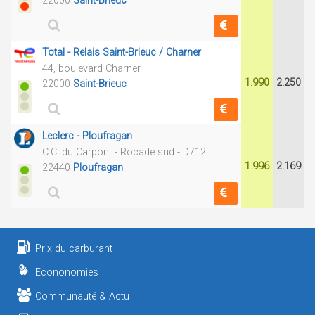
22000
Saint-Brieuc
Total - Relais Saint-Brieuc / Charner
44, boulevard Charner
1.990
2.250
22000
Saint-Brieuc
Leclerc - Ploufragan
C.C. du Carpont - Rocade sud - D712
1.996
2.169
22440
Ploufragan
Prix du carburant
Econonomies
Communauté & Actu