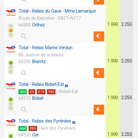
Total - Relais du Gave - Mme Lamarque
Route de Bayonne - D817=N117
1.990
2.250
64300
Orthez
Total - Relais Marne Verdun
80, avenue de la Marne
1.990
2.250
64200
Biarritz
Total - Relais Bidart-Est
/
/
/
- Bidart-Est
A63
E5
E70
E80
1.990
2.250
64210
Bidart
Total - Relais des Pyrénées
/
- Aire des Pyrénées
A64
E80
1.990
2.250
64530
Ger