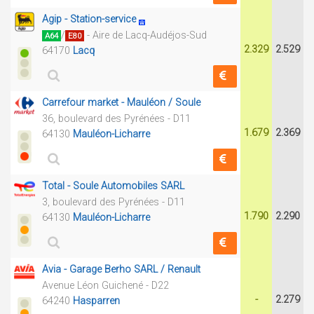
Agip - Station-service
/
- Aire de Lacq-Audéjos-Sud
A64
E80
2.329
2.529
64170
Lacq
Carrefour market - Mauléon / Soule
36, boulevard des Pyrénées - D11
1.679
2.369
64130
Mauléon-Licharre
Total - Soule Automobiles SARL
3, boulevard des Pyrénées - D11
1.790
2.290
64130
Mauléon-Licharre
Avia - Garage Berho SARL / Renault
Avenue Léon Guichené - D22
-
2.279
64240
Hasparren