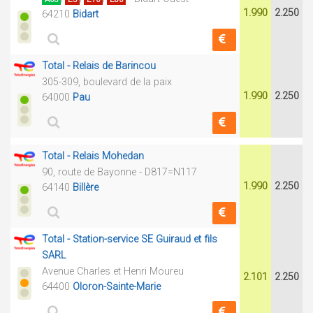
1.990
2.250
64210
Bidart
Total - Relais de Barincou
305-309, boulevard de la paix
1.990
2.250
64000
Pau
Total - Relais Mohedan
90, route de Bayonne - D817=N117
1.990
2.250
64140
Billère
Total - Station-service SE Guiraud et fils
SARL
Avenue Charles et Henri Moureu
2.101
2.250
64400
Oloron-Sainte-Marie