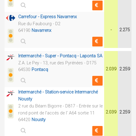
Carrefour - Express Navarrenx
Rue du Faubourg - D2
-
2.275
64190
Navarrenx
Intermarché - Super - Pontacq - Laponta SA
Z.A. Le Pey - 13, rue des Pyrénées - D175
2.039
2.259
64530
Pontacq
Intermarché - Station-service Intermarché
Nousty
2 rue du Béarn Bigorre - D817 - Entrée sur le
2.039
2.259
rond point de l'accés de l' A64 sortie 11
64420
Nousty