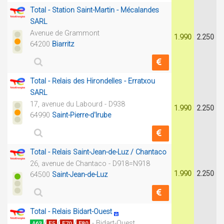
Total - Station Saint-Martin - Mécalandes
SARL
Avenue de Grammont
1.990
2.250
64200
Biarritz
Total - Relais des Hirondelles - Erratxou
SARL
17, avenue du Labourd - D938
1.990
2.250
64990
Saint-Pierre-d'Irube
Total - Relais Saint-Jean-de-Luz / Chantaco
26, avenue de Chantaco - D918=N918
1.990
2.250
64500
Saint-Jean-de-Luz
Total - Relais Bidart-Ouest
/
/
/
- Bidart-Ouest
A63
E5
E70
E80