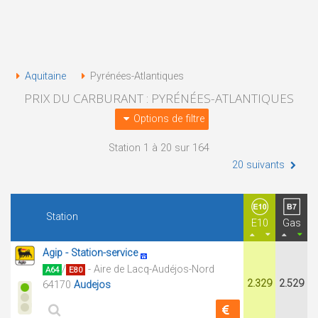
Aquitaine
Pyrénées-Atlantiques
PRIX DU CARBURANT : PYRÉNÉES-ATLANTIQUES
Options de filtre
Station 1 à 20 sur 164
20 suivants
Station
E10
Gas
Agip - Station-service
/
- Aire de Lacq-Audéjos-Nord
A64
E80
2.329
2.529
64170
Audejos