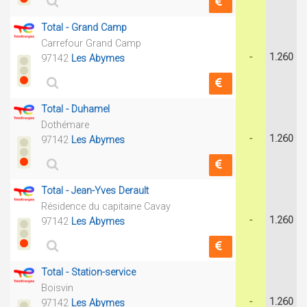
Total - Grand Camp
Carrefour Grand Camp
-
1.260
97142
Les Abymes
Total - Duhamel
Dothémare
-
1.260
97142
Les Abymes
Total - Jean-Yves Derault
Résidence du capitaine Cavay
-
1.260
97142
Les Abymes
Total - Station-service
Boisvin
-
1.260
97142
Les Abymes