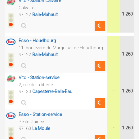
Vito - Station Calvaire
Calvaire
-
1.260
97122
Baie-Mahault
Esso - Houelbourg
11, boulevard du Marquisat de Houelbourg
-
1.260
97122
Baie-Mahault
Vito - Station-service
2, rue de la liberté
-
1.260
97130
Capesterre-Belle-Eau
Esso - Station-service
Petite Guinée
-
1.260
97160
Le Moule