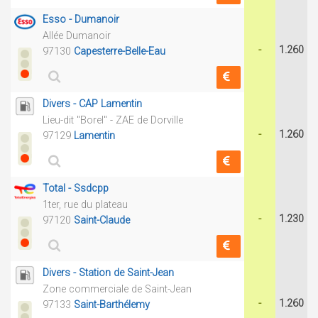
Esso - Dumanoir
Allée Dumanoir
-
1.260
97130
Capesterre-Belle-Eau
Divers - CAP Lamentin
Lieu-dit "Borel" - ZAE de Dorville
-
1.260
97129
Lamentin
Total - Ssdcpp
1ter, rue du plateau
-
1.230
97120
Saint-Claude
Divers - Station de Saint-Jean
Zone commerciale de Saint-Jean
-
1.260
97133
Saint-Barthélemy