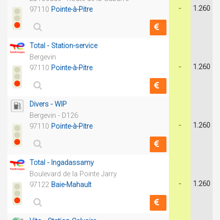
-
1.260
97110
Pointe-à-Pitre
Total - Station-service
Bergevin
-
1.260
97110
Pointe-à-Pitre
Divers - WIP
Bergevin - D126
-
1.260
97110
Pointe-à-Pitre
Total - Ingadassamy
Boulevard de la Pointe Jarry
-
1.260
97122
Baie-Mahault