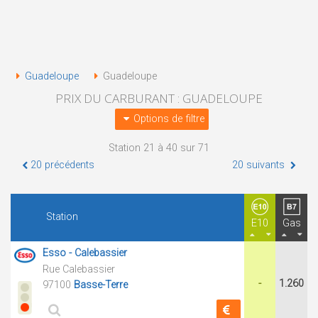
Guadeloupe
Guadeloupe
PRIX DU CARBURANT : GUADELOUPE
Options de filtre
Station 21 à 40 sur 71
20 précédents
20 suivants
Station
E10
Gas
Esso - Calebassier
Rue Calebassier
-
1.260
97100
Basse-Terre