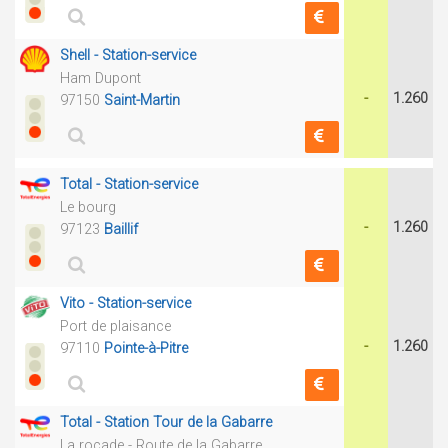
Shell - Station-service
Ham Dupont
-
1.260
97150
Saint-Martin
Total - Station-service
Le bourg
-
1.260
97123
Baillif
Vito - Station-service
Port de plaisance
-
1.260
97110
Pointe-à-Pitre
Total - Station Tour de la Gabarre
La rocade - Route de la Gabarre