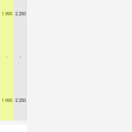
1.990
2.250
-
-
1.990
2.250