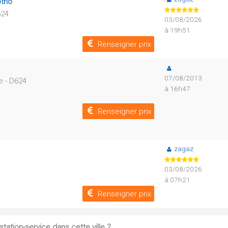
trio
624
03/08/2026
à 19h51
Renseigner prix
07/08/2013
e - D624
à 16h47
Renseigner prix
zagaz
03/08/2026
à 07h21
Renseigner prix
tation-service dans cette ville ?