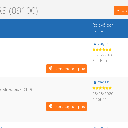
S (09100)
Opt
Relevé par
zagaz
31/07/2026
à 11h33
Renseigner prix
zagaz
e Mirepoix - D119
03/08/2026
à 10h41
Renseigner prix
zagaz