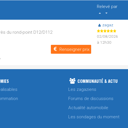
Relevé par
zagaz
Près du rond-point D12/D112
02/08/2026
à 12h30
Renseigner prix
2
MIES
COMMUNAUTÉ & ACTU
alisables
Les zagaziens
ommation
Forums de discussions
Actualité automobile
Les sondages du moment