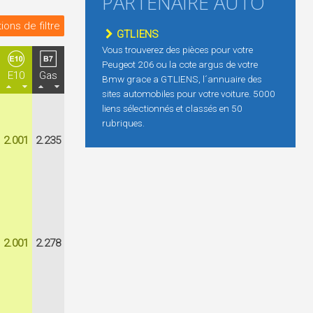
PARTENAIRE AUTO
ions de filtre
GTLIENS
Vous trouverez des pièces pour votre
Peugeot 206 ou la cote argus de votre
E10
Gas
Bmw grace a GTLIENS, l´annuaire des
sites automobiles pour votre voiture. 5000
liens sélectionnés et classés en 50
rubriques.
2.001
2.235
2.001
2.278