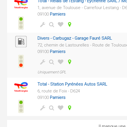
Total - Relais de l'Estang - Eychenne SARL / Mo
1, avenue de Toulouse - Carrefour Lestang - D
09100
Pamiers
Divers - Carbugaz - Garage Fauré SARL
72, chemin de Lastourelles - Route de Toulous
09100
Pamiers
Uniquement GPL
Total - Station Pyrénées Autos SARL
6, route de Foix - D624
09100
Pamiers
Il manque une s