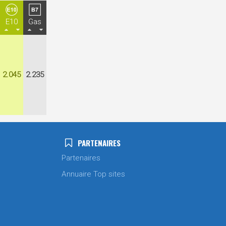
E10
Gas
2.045
2.235
PARTENAIRES
Partenaires
Annuaire Top sites