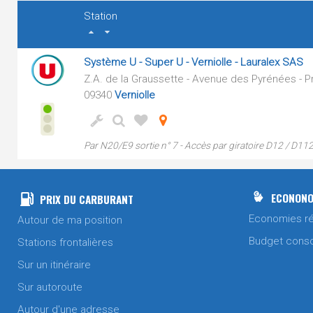
Station
Système U - Super U - Verniolle - Lauralex SAS
Z.A. de la Graussette - Avenue des Pyrénées - 
09340
Verniolle
Par N20/E9 sortie n° 7 - Accès par giratoire D12 / D11
ECONONO
PRIX DU CARBURANT
Economies ré
Autour de ma position
Budget cons
Stations frontalières
Sur un itinéraire
Sur autoroute
Autour d'une adresse