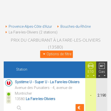
Provence-Alpes-Côte d'Azur
Bouches-du-Rhône
La Fare-les-Oliviers (2 stations)
PRIX DU CARBURANT À LA FARE-LES-OLIVIERS
(13580)
Options de filtre
Station
E10
Gas
Système U - Super U - La Fare-les-Oliviers
Avenue des Puisatiers - 4, avenue de
Montricher
-
2.190
13580
La Fare-les-Oliviers