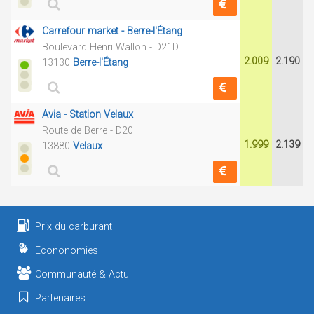
Carrefour market - Berre-l'Étang
Boulevard Henri Wallon - D21D
2.009
2.190
13130
Berre-l'Étang
Avia - Station Velaux
Route de Berre - D20
1.999
2.139
13880
Velaux
Prix du carburant
Econonomies
Communauté & Actu
Partenaires