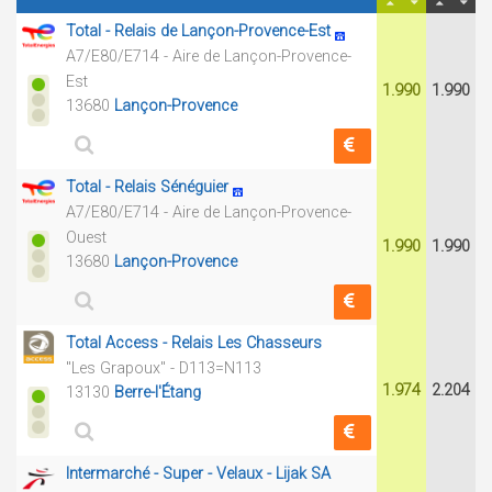
Total - Relais de Lançon-Provence-Est
A7/E80/E714 - Aire de Lançon-Provence-
Est
1.990
1.990
13680
Lançon-Provence
Total - Relais Sénéguier
A7/E80/E714 - Aire de Lançon-Provence-
Ouest
1.990
1.990
13680
Lançon-Provence
Total Access - Relais Les Chasseurs
"Les Grapoux" - D113=N113
1.974
2.204
13130
Berre-l'Étang
Intermarché - Super - Velaux - Lijak SA