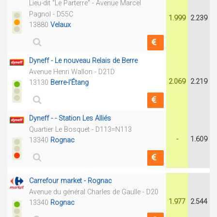
Lieu-dit "Le Parterre" - Avenue Marcel
Pagnol - D55C
1.999
2.239
13880
Velaux
Dyneff - Le nouveau Relais de Berre
Avenue Henri Wallon - D21D
2.069
2.219
13130
Berre-l'Étang
Dyneff - - Station Les Alliés
Quartier Le Bosquet - D113=N113
-
1.609
13340
Rognac
Carrefour market - Rognac
Avenue du général Charles de Gaulle - D20
1.977
2.544
13340
Rognac