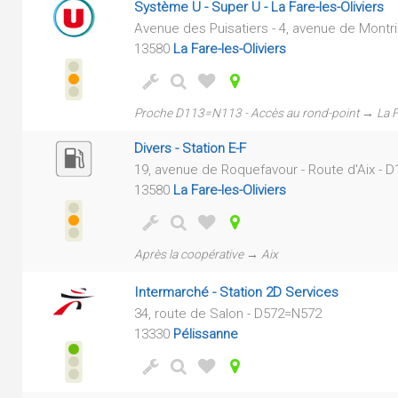
Système U - Super U - La Fare-les-Oliviers
Avenue des Puisatiers - 4, avenue de Montr
13580
La Fare-les-Oliviers
Proche D113=N113 - Accès au rond-point → La 
Divers - Station E-F
19, avenue de Roquefavour - Route d'Aix - D
13580
La Fare-les-Oliviers
Après la coopérative → Aix
Intermarché - Station 2D Services
34, route de Salon - D572=N572
13330
Pélissanne