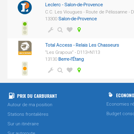
Leclerc - Salon-de-Provence
C.C. Les Viougues - Route de Pélissanne - 
13300
Salon-de-Provence
Total Access - Relais Les Chasseurs
"Les Grapoux" - D113=N113
13130
Berre-l'Étang
ECONONO
PRIX DU CARBURANT
Economies ré
Autour de ma position
Budget cons
Stations frontalières
Sur un itinéraire
Sur autoroute