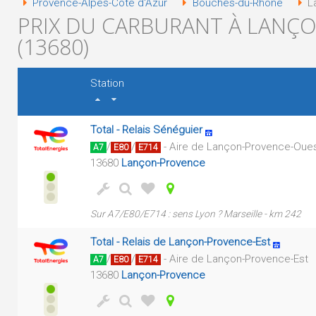
Provence-Alpes-Côte d'Azur
Bouches-du-Rhône
L
PRIX DU CARBURANT À LANÇ
(13680)
Station
Total - Relais Sénéguier
/
/
- Aire de Lançon-Provence-Oue
A7
E80
E714
13680
Lançon-Provence
Sur A7/E80/E714 : sens Lyon ? Marseille - km 242
Total - Relais de Lançon-Provence-Est
/
/
- Aire de Lançon-Provence-Est
A7
E80
E714
13680
Lançon-Provence