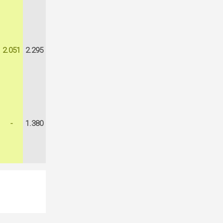
2.051
2.295
-
1.380