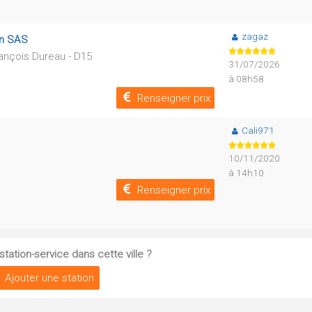
zagaz
en SAS
ançois Dureau - D15
31/07/2026
à 08h58
Renseigner prix
Cali971
10/11/2020
à 14h10
Renseigner prix
tation-service dans cette ville ?
Ajouter une station