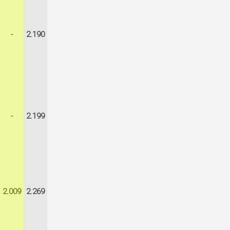
-
2.190
-
2.199
2.009
2.269