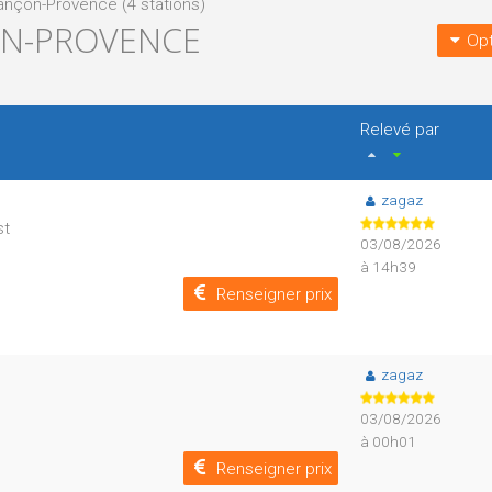
ançon-Provence (4 stations)
ON-PROVENCE
Opt
Relevé par
zagaz
st
03/08/2026
à 14h39
Renseigner prix
zagaz
03/08/2026
à 00h01
Renseigner prix