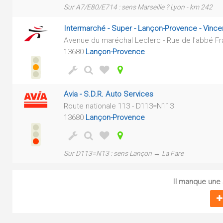
Sur A7/E80/E714 : sens Marseille ? Lyon - km 242
Intermarché - Super - Lançon-Provence - Vinc
Avenue du maréchal Leclerc - Rue de l'abbé Fr
13680
Lançon-Provence
Avia - S.D.R. Auto Services
Route nationale 113 - D113=N113
13680
Lançon-Provence
Sur D113=N13 : sens Lançon → La Fare
Il manque une s