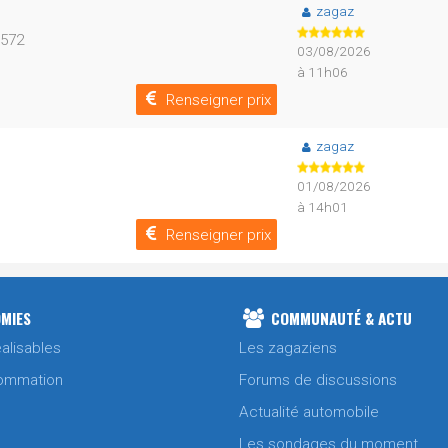
zagaz
D572
03/08/2026
à 11h06
Renseigner prix
zagaz
01/08/2026
à 14h01
Renseigner prix
MIES
COMMUNAUTÉ & ACTU
alisables
Les zagaziens
ommation
Forums de discussions
Actualité automobile
Les sondages du moment