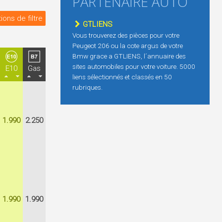
PARTENAIRE AUTO
ions de filtre
GTLIENS
Vous trouverez des pièces pour votre
Peugeot 206 ou la cote argus de votre
Bmw grace a GTLIENS, l´annuaire des
sites automobiles pour votre voiture. 5000
E10
Gas
liens sélectionnés et classés en 50
rubriques.
1.990
2.250
1.990
1.990