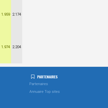
1.959
2.174
1.974
2.204
PARTENAIRES
Partenaires
Annuaire Top sites