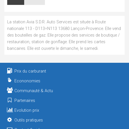
La station Avia S.D.R. Auto Services est située à Route
nationale 113 - D113=N113 13680 Lançon-Provence. Elle vend
des bouteilles de gaz. Elle propose des services de boutique /
restauration, station de gonflage. Elle prend les cartes
bancaires. Elle est ouverte le dimanche, le samedi.
Prix du carburant
Econonomies
Communauté & Actu
Partenaires
Evolution prix
Outils pratiques