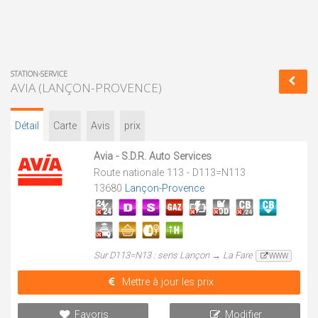
STATION-SERVICE
AVIA (LANÇON-PROVENCE)
Détail
Carte
Avis
prix
Avia - S.D.R. Auto Services
Route nationale 113 - D113=N113
13680
Lançon-Provence
Sur D113=N13 : sens Lançon → La Fare
WWW
Mettre à jour les prix
Favoris
Modifier